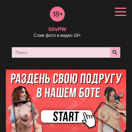
Перейти
к
контенту
SlivPW
Слив фото и видео 18+
Search Button
Search
for: