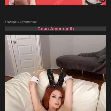
Главная
»
Стримерши
Слив Amouranth