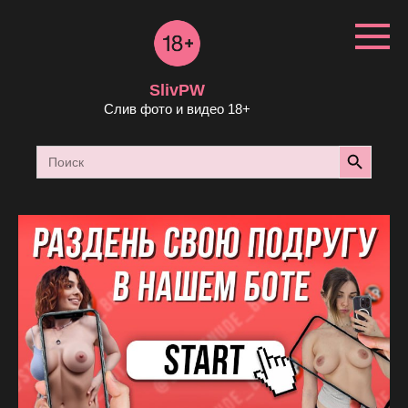
Перейти
к
контенту
SlivPW
Слив фото и видео 18+
Search Button
Search
for: