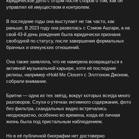
юридическое дело с отцом после споров о том, как он
управлял её имуществом и контролем.
В последние годы она выступает не так часто, как
раньше. В 2023 году она развелась с Сэмом Ашгари, а на
свой 43‑й день рождения была юридически признана
свободной по статусу, после завершения формальных
брачных и опекунских отношений.
Она также заявляла, что не намерена возвращаться к
активной музыкальной карьере, хотя её последние
релизы, например «Hold Me Closer» с Эллтоном Джоном,
собрали внимание.
Бритни — одна из тех звёзд, вокруг которых всегда много
разговоров. Слухи о утечках интимного содержания, фото
без фильтра, скандальных видео встречались
неоднократно, особенно во времена, когда её личная
жизнь была под пристальным наблюдением.
Но в её публичной биографии нет достоверно