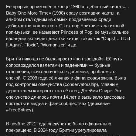
Её прорыв произошёл в конце 1990-х: дебютный сингл «…
Baby One More Time» (1998) сразу возглавил чарты, а
альбом стал одним из самых продаваемых среди
дебютантов‑подростков. С тех пор Бритни стала иконой
поп‑музыки: её называют Princess of Pop, её музыкальное
наследие включает десятки хитов, таких как “Oops!… I Did
It Again”, “Toxic”, “Womanizer” и др.
Бритни никогда не была просто «поп‑звездой». Её путь
сопровождался взлётами и падениями — бурные
отношения, психологическое давление, проблемы с
опекой. С 2008 года её личная и финансовая жизнь была
под контролем опекунства (conservatorship), главным
держателем которого стал её отец, Джейми Спирс. Это
опекунство длилось почти 14 лет и вызывало массовые
протесты в медиа и фан-сообществах (движение
#FreeBritney).
В ноябре 2021 года опекунство было официально
прекращено. В 2024 году Бритни урегулировала