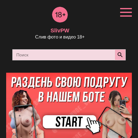
Перейти
к
контенту
SlivPW
Слив фото и видео 18+
Search Button
Search
for: