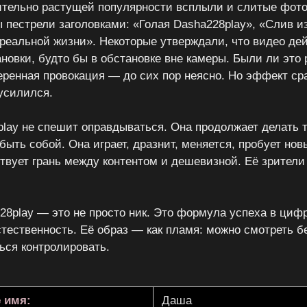
тельно растущей популярности всплыли и слитые фото
ы пестрели заголовками: «Голая Dasha228play», «Слив и
реальной жизни». Некоторые утверждали, что видео де
ановки, будто бы в обстановке вне камеры. Были ли это
еренная провокация — до сих пор неясно. Но эффект ср
 усилился.
lay не спешит оправдываться. Она продолжает делать т
быть собой. Она играет, дразнит, меняется, пробует нов
ствует грань между контентом и дешевизной. Её зрители
28play — это не просто ник. Это формула успеха в цифр
стественность. Её образ — как пламя: можно смотреть бе
ься контролировать.
 имя:
Даша