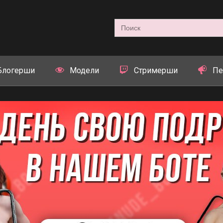
Search
for:
Блогерши
Модели
Стримерши
Пе