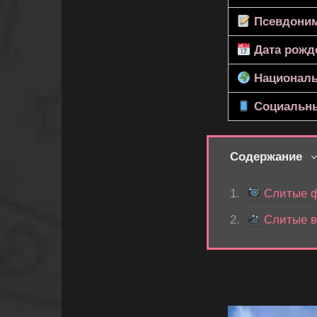
Псевдони
Дата рожд
Националь
Социальны
Содержание
Слитые ф
Слитые в