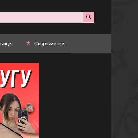
Search Button
вицы
Спортсменки