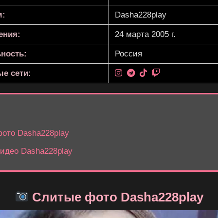
м:
Dasha228play
ения:
24 марта 2005 г.
ность:
Россия
е сети:
ото Dasha228play
идео Dasha228play
Слитые фото Dasha228play