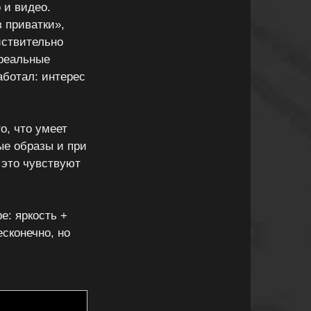
 и видео.
з приватки»,
йствительно
 реальные
аботал: интерес
о, что умеет
ые образы и при
 это чувствуют
е: яркость +
сконечно, но