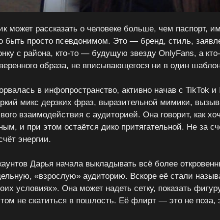
ник может рассказать о человеке больше, чем паспорт, и
о быть просто псевдонимом. Это — бренд, стиль, заявле
нку с района, кто-то — будущую звезду OnlyFans, а кто
уверенного образа, не вписывающегося ни в один шаблон
рвалась в инфопространство, активно начав с TikTok и 
яркий микс дерзких фраз, выразительной мимики, вызы
ого взаимодействия с аудиторией. Она говорит, как хоч
жным, и при этом остаётся дико притягательной. Не за 
счёт энергии.
каунтов Дарья начала выкладывать всё более откровенн
дельную, «взрослую» аудиторию. Вскоре её стали называ
оих условиях». Она может надеть сетку, показать фигуру
том не скатиться в пошлость. Её флирт — это не поза, э