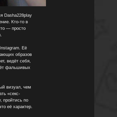
мя Dasha228play
ние. Кто-то в
-то — просто
.
Instagram. Её
вающих образов
ет, ведёт себя,
счёт фальшивых
ый визуал, чем
ть «секс-
, пройтись по
то её характер.