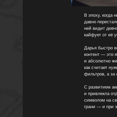
В эпоху, когда 
давно перестал
ней видит девчо
кайфует от её 
Дарья быстро во
контент — это 
и абсолютно жив
как считает ну
фильтров, а за 
С развитием ак
и привлекла от
символом на св
грани — и при э