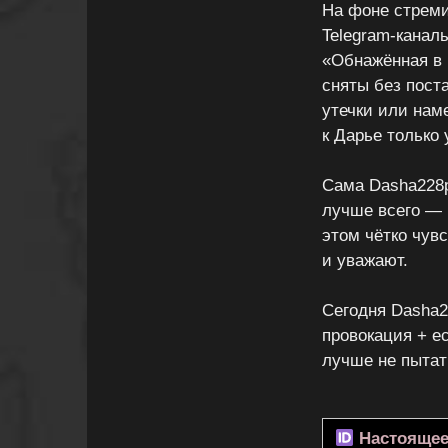
На фоне стреми
Telegram-канал
«Обнажённая в 
сняты без пост
утечки или нам
к Дарье только
Сама Dasha228p
лучше всего — 
этом чётко чув
и уважают.
Сегодня Dasha2
провокация + е
лучше не пытат
Настоящее