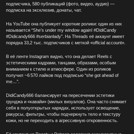
подписчика, 580 публикаций (фото, видео, аудио) —
подписка на эксклюзив, донаты, чат.
На YouTube она публикует короткие ролики: один из них
называется “She’s under my window again! #DidiCandy
#Didicandy666 #serbianlady”. На Threads её аккаунт имеет
порядка 33,2 тыс. подписчиков с меткой «official account».
В её ленте Instagram видно, что она делает Reels с
эстетическими кадрами, танцами, образами, особым
вниманием к стилю и атмосфере. Один из роликов
получил ~6 570 лайков под подписью “she got ahead of
me…”.
DidiCandy666 балансирует на пересечении эстетики
грунджа и «кавайи» (милых визуалов). Она часто снимает
себя в полуоткрытых нарядах, использует освещение,
ракурсы, фильтры, чтобы подчеркнуть тело и текстуру
кожи, но не переходить в агрессивную откровенность.