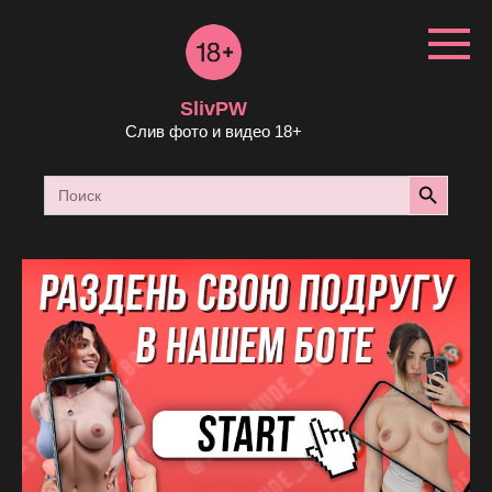
Перейти
к
контенту
SlivPW
Слив фото и видео 18+
Search Button
Search
for: