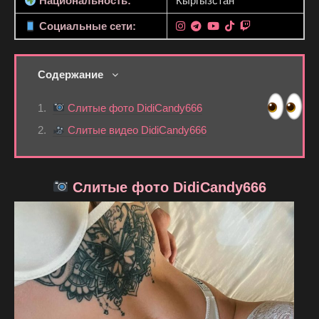
Национальность:
Кыргызстан
Социальные сети:
Содержание
Слитые фото DidiCandy666
Слитые видео DidiCandy666
Слитые фото DidiCandy666