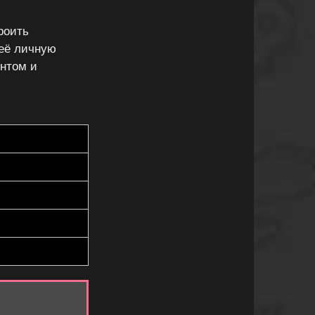
роить
 её личную
ентом и