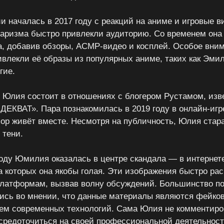
 началась в 2017 году с реакций на аниме и игровые в
харизма быстро привлекли аудиторию. Со временем он
а, добавив обзоры, АСМР-видео и косплей. Особое вни
ивлекли её образы из популярных аниме, таких как Эми
гие.
 Юлия состоит в отношениях с блогером Рустамом, изв
ЕКВАТ». Пара познакомилась в 2019 году в онлайн-игре
 пор живёт вместе. Несмотря на публичность, Юлия стар
 тени.
году Юмилия оказалась в центре скандала — в интернет
а которых она якобы голая. Эти изображения быстро ра
латформам, вызвав волну обсуждений. Большинство по
ись во мнении, что данные материалы являются фейко
ем современных технологий. Сама Юлия не комментиро
средоточиться на своей профессиональной деятельност