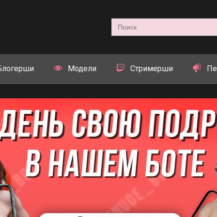
Search
for:
Блогерши
Модели
Стримерши
Пе