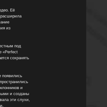
идео. Её
а расширила
мание
лия из
естным под
 «Perfect
ается сохранять
е появились
спространились
клонников и
выми и созданы
вала эти слухи,
и.