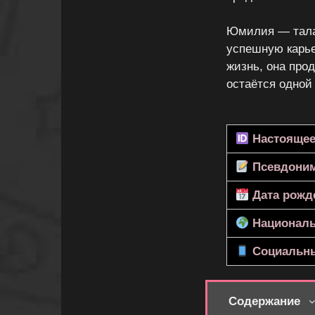
Юмилия — талан
успешную карье
жизнь, она про
остаётся одной
Настоящее
Псевдони
Дата рожд
Националь
Социальны
Содержание