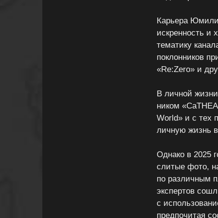
Карьера Юмилии
искренность и 
тематику канал
поклонников пр
«Re:Zero» и дру
В личной жизни
ником «СаТНЕАД
World» и с тех
личную жизнь в
Однако в 2025 
слитые фото, н
по различным п
экспертов сошл
с использовани
предпочитая со