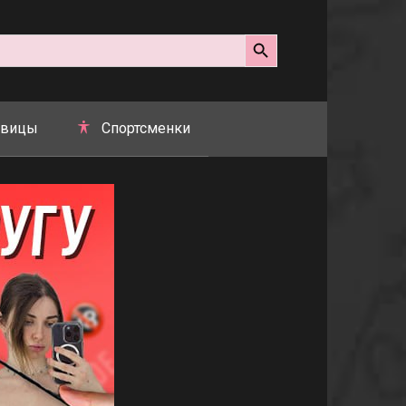
Search Button
вицы
Спортсменки