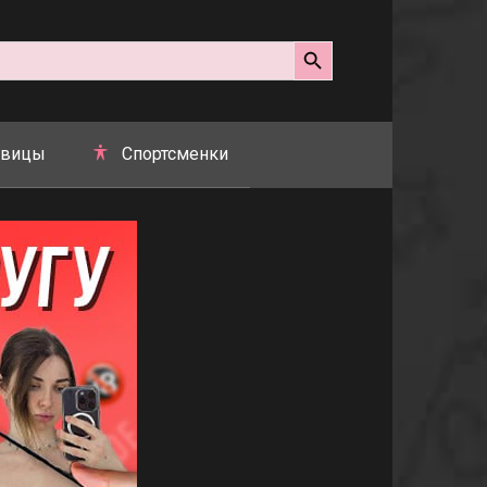
Search Button
вицы
Спортсменки