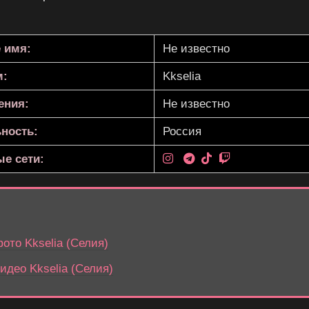
 имя:
Не известно
м:
Kkselia
ения:
Не известно
ность:
Россия
е сети:
то Kkselia (Селия)
део Kkselia (Селия)