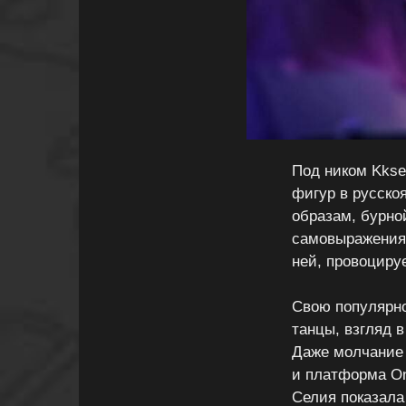
Под ником Kkse
фигур в русско
образам, бурно
самовыражения. 
ней, провоцируе
Свою популярнос
танцы, взгляд 
Даже молчание в
и платформа On
Селия показала