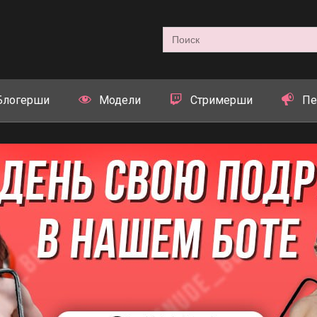
Search
for:
Блогерши
Модели
Стримерши
Пе