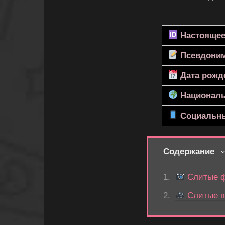
Настоящее
Псевдони
Дата рожд
Националь
Социальны
Содержание
Слитые фо
Слитые ви