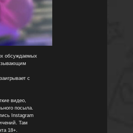
мых обсуждаемых
 вызывающим
 заигрывает с
ткие видео,
льного посыла.
лись Instagram
ичений. Там
та 18+.