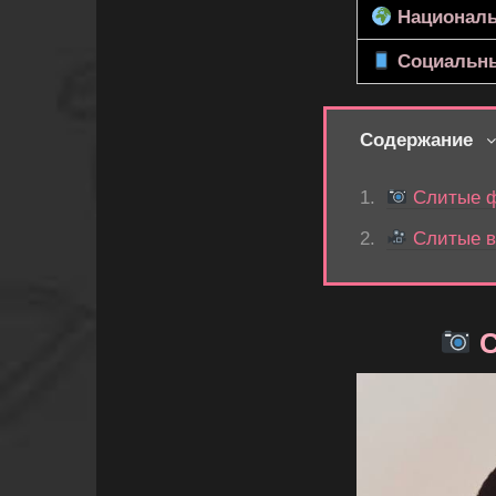
Националь
Социальны
Содержание
Слитые ф
Слитые в
С