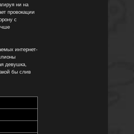
гируя ни на
ает провокации
орону с
учше
аемых интернет-
иллионы
ая девушка,
какой бы слив