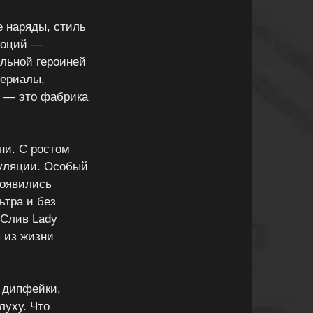
е наряды, стиль
эмоций —
альной героиней
сериалы,
т — это фабрика
ени. С ростом
куляции. Особый
появились
ьтра и без
«Слив Lady
 из жизни
 дипфейки,
луху. Что