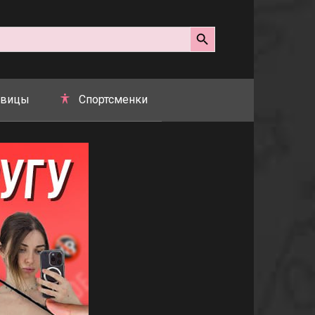
Search Button
вицы
Спортсменки