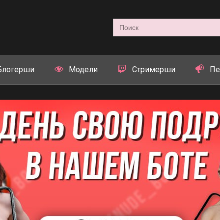
Search
for:
Блогерши
Модели
Стримерши
Пе