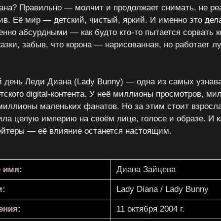
ана? Правильно — молчит и продолжает снимать, не реа
лив. Её мир — детский, чистый, яркий. И именно это дел
енно абсурдными — как будто кто-то пытается сорвать к
казки, забыв, что корона — нарисованная, но работает л
 день Леди Диана (Lady Bunny) — одна из самых узнав
тского digital-контента. У неё миллионы просмотров, м
миллионы маленьких фанатов. Но за этим стоит взросл
ила целую империю на своём лице, голосе и образе. И 
йтеры — её влияние останется настоящим.
 имя:
Диана Зайцева
м:
Lady Diana / Lady Bunny
ения:
11 октября 2004 г.