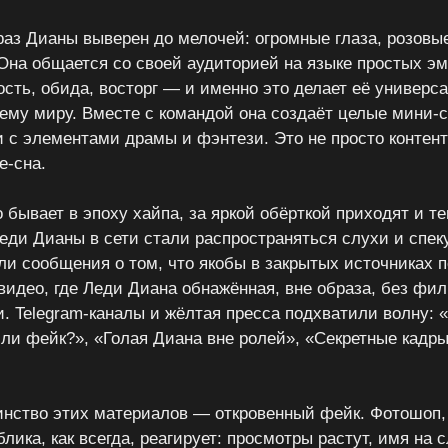
аз Дианы выверен до мелочей: огромные глаза, розовы
 Она общается со своей аудиторией на языке простых 
ость, обида, восторг — и именно это делает её универс
сему миру. Вместе с командой она создаёт целые мини-
и с элементами драмы и фэнтези. Это не просто контен
e-сна.
о бывает в эпоху хайпа, за яркой обёрткой приходят и т
еди Дианы в сети стали распространяться слухи и спе
ли сообщения о том, что якобы в закрытых источниках 
видео, где Леди Диана обнажённая, вне образа, без фил
и. Telegram-каналы и жёлтая пресса подхватили волну: 
или фейк?», «Голая Диана вне ролей», «Секретные кадры
нство этих материалов — откровенный фейк. Фотошоп,
лика, как всегда, реагирует: просмотры растут, имя на с