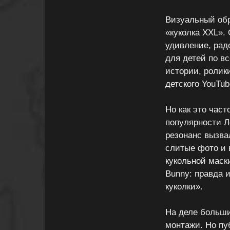
Визуальный обр
«куколка XXL».
удивление, рад
для детей по в
истории, ролик
детского YouTub
Но как это част
популярности Л
резонанс вызва
слитые фото и 
кукольной маск
Bunny: правда 
куколки».
На деле больши
монтажи. Но пуб