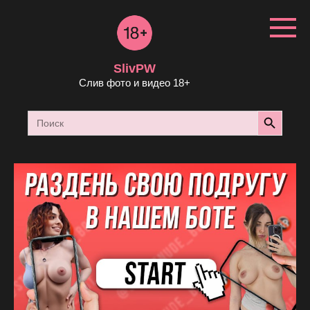
Перейти
к
контенту
SlivPW
Слив фото и видео 18+
Search Button
Search
for: