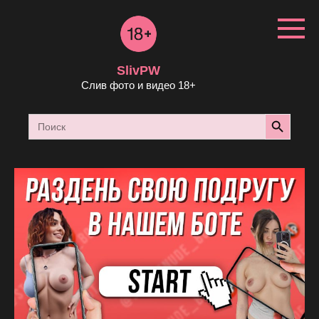
Перейти
к
контенту
SlivPW
Слив фото и видео 18+
Search Button
Search
for: