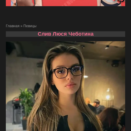
Главная
»
Певицы
Слив Люся Чеботина