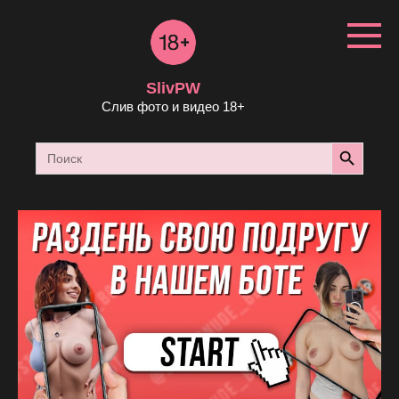
Перейти
к
контенту
SlivPW
Слив фото и видео 18+
Search Button
Search
for: