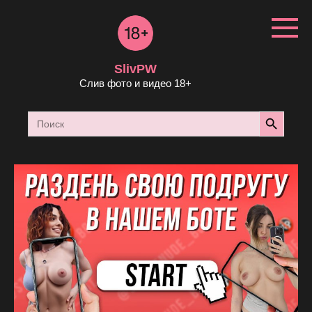
Перейти
к
контенту
SlivPW
Слив фото и видео 18+
Search Button
Search
for: