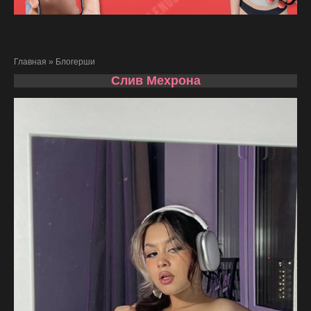
Главная
»
Блогерши
Слив Мехрона