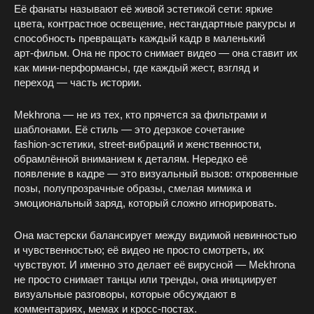
Её фанаты называют её живой эстетикой сети: яркие
цвета, контрастное освещение, нестандартные ракурсы и
способность превращать каждый кадр в маленький
арт‑фильм. Она не просто снимает видео — она ставит их
как мини‑перформансы, где каждый жест, взгляд и
переход — часть истории.
Mekhrona — не из тех, кто прячется за фильтрами и
шаблонами. Её стиль — это дерзкое сочетание
fashion‑эстетики, street‑вибраций и женственности,
обрамлённой вниманием к деталям. Нередко её
появление в кадре — это визуальный вызов: откровенные
позы, полупрозрачные образы, смелая мимика и
эмоциональный заряд, который сложно игнорировать.
Она мастерски балансирует между видимой невинностью
и чувственностью; её видео не просто смотреть, их
чувствуют. И именно это делает её вирусной — Mekhrona
не просто снимает танцы или тренды, она инициирует
визуальные разговоры, которые обсуждают в
комментариях, мемах и кросс‑постах.