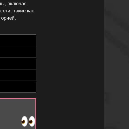
мы, включая
ети, такие как
торией.