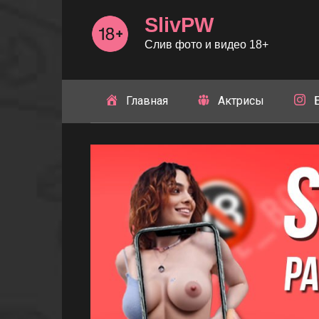
Перейти
SlivPW
к
контенту
Слив фото и видео 18+
Главная
Актрисы