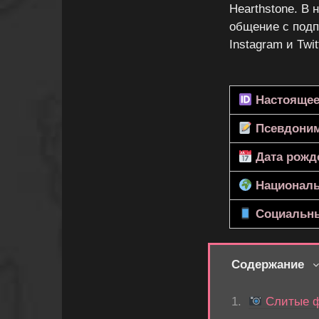
Hearthstone. В
общение с подп
Instagram и Twi
Настоящее
Псевдони
Дата рожд
Националь
Социальны
Содержание
Слитые фо