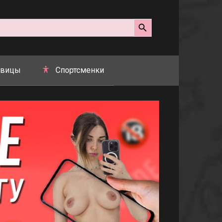
Search Button
вицы
Спортсменки