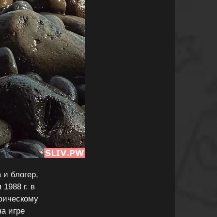
 и блогер,
1988 г. в
фическому
на игре