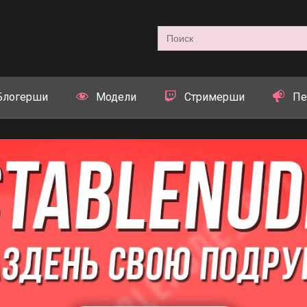
Search
for:
Блогерши
Модели
Стримерши
Пе