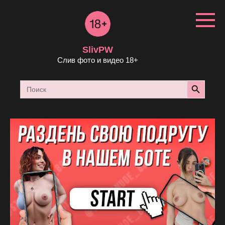
Перейти
к
контенту
SlivPW
Слив фото и видео 18+
Search Button
Search
for: