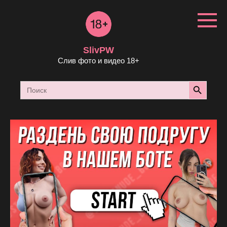
Перейти
к
контенту
SlivPW
Слив фото и видео 18+
Search Button
Search
for: