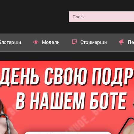
Search
for:
Блогерши
Модели
Стримерши
Пе