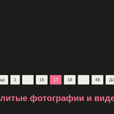
ад
1
…
16
17
18
…
48
Д
литые фотографии и вид