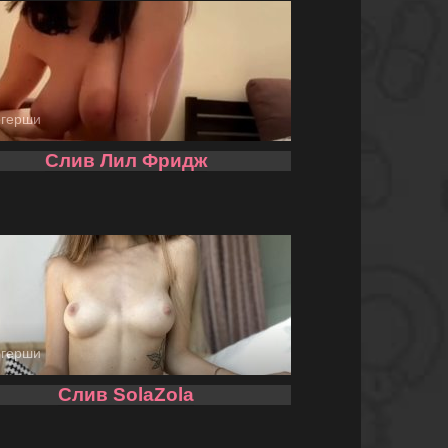
огерши
Слив Лил Фридж
огерши
Слив SolaZola