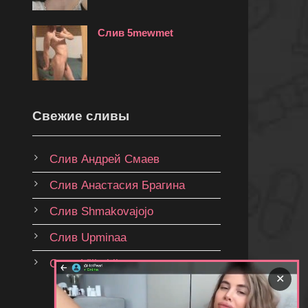
Слив 5mewmet
Свежие сливы
Слив Андрей Смаев
Слив Анастасия Брагина
Слив Shmakovajojo
Слив Upminaa
Слив Vilkablinn
✕