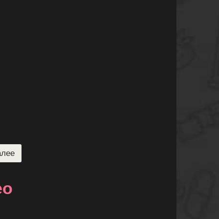
алее
ео