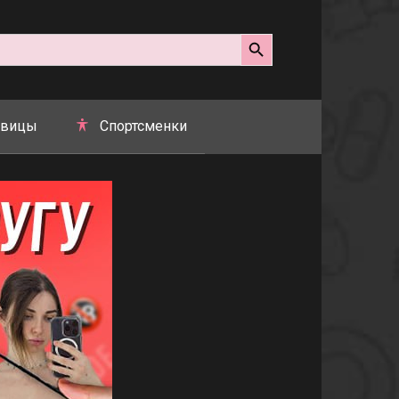
Search Button
вицы
Спортсменки