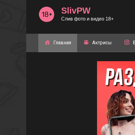
Перейти
SlivPW
к
контенту
Слив фото и видео 18+
Главная
Актрисы