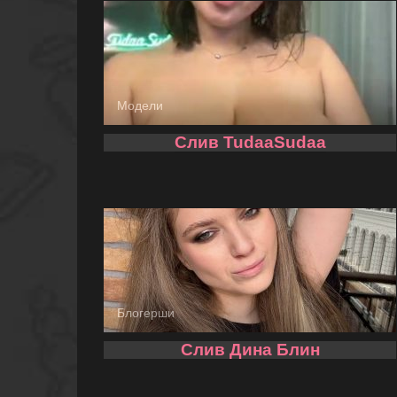
Модели
Слив TudaaSudaa
Блогерши
Слив Дина Блин