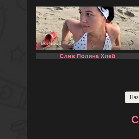
Блогерши
Слив Полина Хлеб
Пагинация
Наз
записей
С