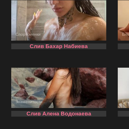
Спортсменки
Бл
Слив Бахар Набиева
Знаменитости
Бл
Слив Алена Водонаева