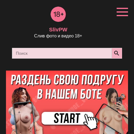
Перейти
к
контенту
SlivPW
Слив фото и видео 18+
Search Button
Search
for: