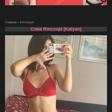
Главная
»
Блогерши
Слив Rincospl (Katyan)