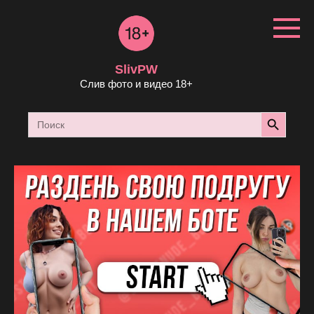
Перейти
к
контенту
SlivPW
Слив фото и видео 18+
Search Button
Search
for: