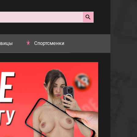
Search Button
вицы
Спортсменки