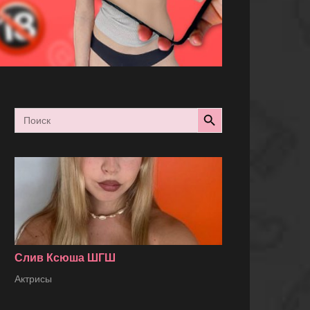
Search Button
Search
for:
Слив Ксюша ШГШ
Актрисы