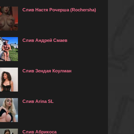
Слив Настя Рочерша (Rochersha)
Слив Андрей Смаев
Слив Зендая Коулман
Слив Arina SL
Слив Абрикоса