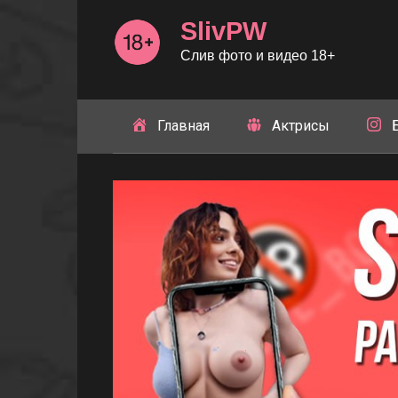
Перейти
SlivPW
к
контенту
Слив фото и видео 18+
Главная
Актрисы