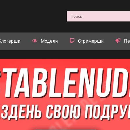
Search
for:
Блогерши
Модели
Стримерши
Пе