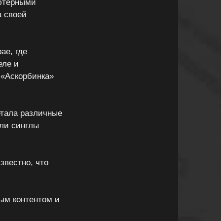
ьютерными
а своей
ae, где
еле и
 «Аскорбинка»
етала различные
ли синглы
звестно, что
вым контентом и