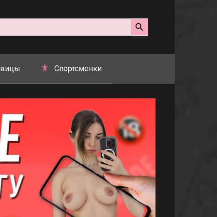
Search Button
вицы
Спортсменки