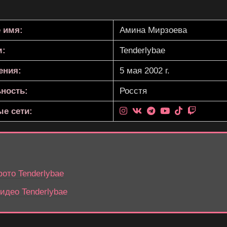
 имя:
Амина Мирзоева
м:
Tenderlybae
ения:
5 мая 2002 г.
ность:
Росстя
е сети:
ото Tenderlybae
идео Tenderlybae