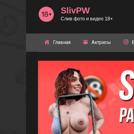
Перейти
SlivPW
к
контенту
Слив фото и видео 18+
Главная
Актрисы