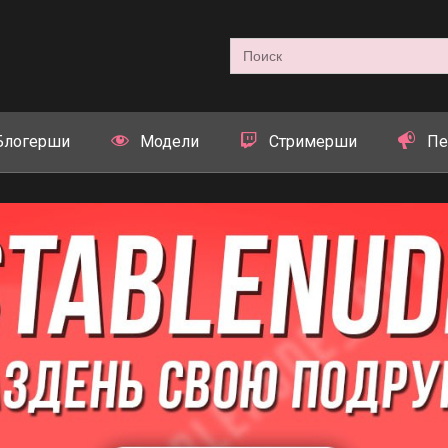
Search
for:
Блогерши
Модели
Стримерши
Пе