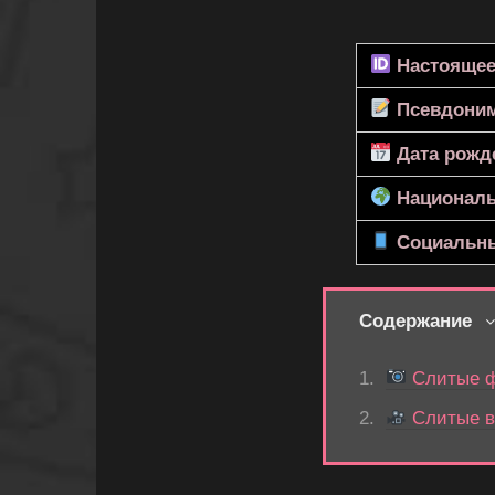
Настоящее
Псевдони
Дата рожд
Националь
Социальны
Содержание
Слитые ф
Слитые в