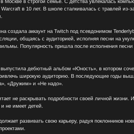
в Москве в строгой семье. С детства увлекалась комп
 Warcraft в 10 лет. В школе сталкивалась с травлей из-з
.
на создала аккаунт на Twitch под псевдонимом Tenderlyb
сляции, общаясь с аудиторией, исполняя песни на укул
ильмы. Популярность пришла после исполнения песни
а выпустила дебютный альбом «Юность», в котором соч
привлечь широкую аудиторию. В последующие годы выш
», «Дружим» и «Не надо».
тает не раскрывать подробности своей личной жизни. И
 и не имеет детей.
одолжает развивать свою карьеру, радуя поклонников но
проектами.