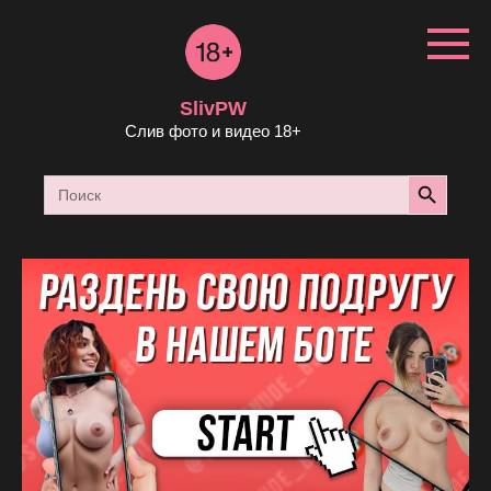
Перейти
к
контенту
SlivPW
Слив фото и видео 18+
Search Button
Search
for: