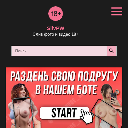
Перейти
к
контенту
SlivPW
Слив фото и видео 18+
Search Button
Search
for: