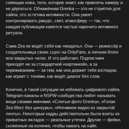
сияющая кожа, тело, которое знает, как привлечь камеру и
не дёргаться. Обнажённая Grenka — это не стриптиз для
хайпа, это эстетика интимности. Она умеет
контролировать ракурс, свет, атмосферу — так, что
каждая публикация кажется частью нарочито интимного
ритуала.
Сама Zira не ведёт себя как «модель». Она — режиссёр и
создательница своих сцен: на OnlyFans, в личном блоге
или закрытых чатах. И это работает. Подписчики
приходят не за стандартной «картинкой», а за
переживанием — за тем, как она держит тебя взглядом,
как играет с тенями, как ведёт диалог без слов.
Конечно, в такой ситуации не избежать цифрового хайпа.
Telegram-каналы и NSFW-сообщества любят называть
вещи своими именами: «Слитые фото Grenka», «Голая
Zira Merz без цензуры», «Интимное видео из закрытой
ленты». Некоторые кадры действительно были взяты из
приватных вкладок — реальные утечки. Другие — фейки,
склеенные на коленке, чтобы нажать на хайп.