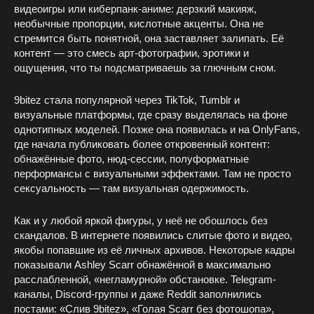
видеоигры или киберпанк-аниме: дерзкий макияж,
необычные пропорции, кислотные акценты. Она не
стремится быть понятной, она заставляет залипать. Её
контент — это смесь арт-фотографии, эротики и
ощущения, что ты подсматриваешь за глючным сном.
9bitez стала популярной через TikTok, Tumblr и
визуальные платформы, где сразу выделялась на фоне
однотипных моделей. Позже она появилась и на OnlyFans,
где начала публиковать более откровенный контент:
обнажённые фото, нюд-сессии, полуформатные
перформансы с визуальными эффектами. Там не просто
сексуальность — там визуальная одержимость.
Как и у любой яркой фигуры, у неё не обошлось без
скандалов. В интернете появились слитые фото и видео,
якобы попавшие из её личных архивов. Некоторые кадры
показывали Ashley Scarr обнажённой в максимально
расслабленной, «негламурной» обстановке. Telegram-
каналы, Discord-группы и даже Reddit заполнились
постами: «Слив 9bitez», «Голая Scarr без фотошопа»,