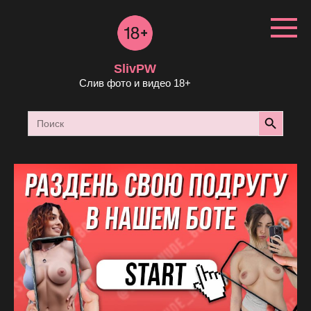
Перейти
к
контенту
SlivPW
Слив фото и видео 18+
Search Button
Search
for: