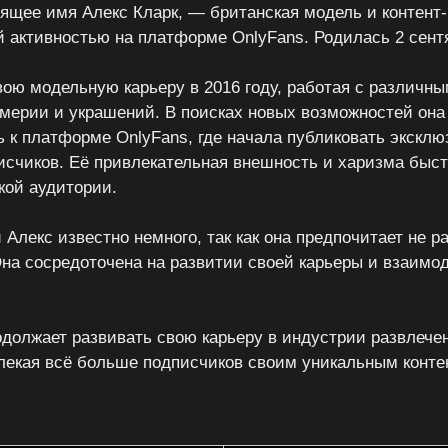
оящее имя Алекс Кларк, — британская модель и контент-
й активностью на платформе OnlyFans. Родилась 2 сентя
вою модельную карьеру в 2016 году, работая с различн
ерии и украшений. В поисках новых возможностей она
 к платформе OnlyFans, где начала публиковать эксклю
исчиков. Её привлекательная внешность и харизма быс
ой аудитории.
Алекс известно немного, так как она предпочитает не р
а сосредоточена на развитии своей карьеры и взаимо
одолжает развивать свою карьеру в индустрии развлече
лекая всё больше подписчиков своим уникальным конте