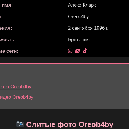
 имя:
Алекс Кларк
м:
Oreob4by
ения:
2 сентября 1996 г.
ность:
Британия
е сети:
ото Oreob4by
идео Oreob4by
Слитые фото Oreob4by