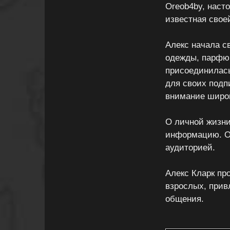
Oreob4by, наст
известная свое
Алекс начала с
одежды, парфюм
присоединилась
для своих подп
внимание широк
О личной жизни 
информацию. Он
аудиторией.
Алекс Кларк пр
взрослых, прив
общения.