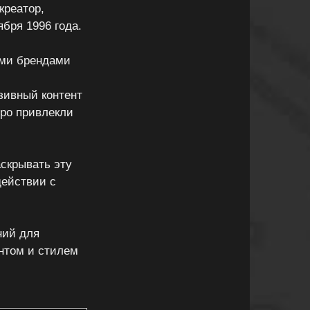
креатор,
бря 1996 года.
ыми брендами
зивный контент
тро привлекли
аскрывать эту
действии с
ний для
нтом и стилем