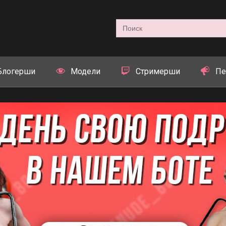
Search
for:
Блогерши
Модели
Стримерши
Пе