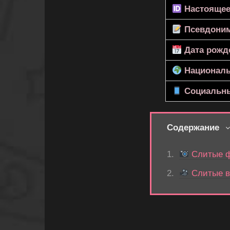
Настоящее
Псевдони
Дата рожд
Националь
Социальны
Содержание
Слитые ф
Слитые в