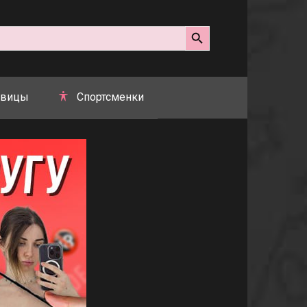
Search Button
вицы
Спортсменки