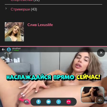
Стримерши
(43)
Слив Lexuslife
Слив Морана Батори
✕
Слив Линда Козловски
Слив Вишенка