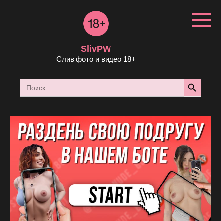
Перейти
к
контенту
SlivPW
Слив фото и видео 18+
Search Button
Search
for: