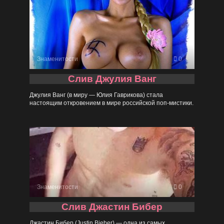
Знаменитости
0
Слив Джулия Ванг
Джулия Ванг (в миру — Юлия Гаврикова) стала
настоящим откровением в мире российской поп-мистики.
Знаменитости
0
Слив Джастин Бибер
Джастин Бибер (Justin Bieber) — одна из самых