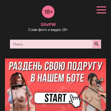
Перейти
к
контенту
SlivPW
Слив фото и видео 18+
Search Button
Search
for: