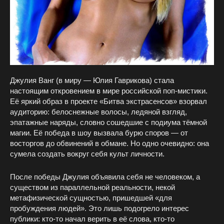
Джулия Ванг (в миру — Юлия Гаврикова) стала
настоящим откровением в мире российской поп-мистики.
Её яркий образ в проекте «Битва экстрасенсов» взорвал
аудиторию: белоснежные волосы, ледяной взгляд,
эпатажные наряды, словно сошедшие с подиума тёмной
магии. Её победа в шоу вызвала бурю споров — от
восторгов до обвинений в обмане. Но одно очевидно: она
сумела создать вокруг себя культ личности.
После победы Джулия объявила себя не человеком, а
существом из параллельной реальности, некой
метафизической сущностью, пришедшей «для
пробуждения людей». Это лишь подогрело интерес
публики: кто-то начал верить в её слова, кто-то