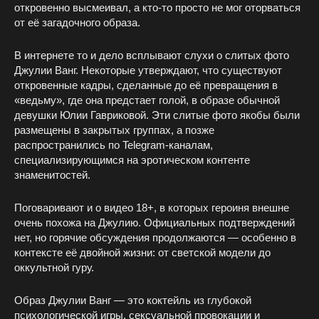
откровенно высмеивал, а кто-то просто не мог оторваться
от её загадочного образа.
В интернете то и дело всплывают слухи о слитых фото
Джулии Ванг. Некоторые утверждают, что существуют
откровенные кадры, сделанные до её превращения в
«ведьму», где она предстает голой, в образе обычной
девушки Юлии Гавриковой. Эти слитые фото якобы были
размещены в закрытых группах, а позже
распространились по Telegram-каналам,
специализирующимся на эротическом контенте
знаменитостей.
Поговаривают и о видео 18+, в которых героиня внешне
очень похожа на Джулию. Официальных подтверждений
нет, но горячие обсуждения продолжаются — особенно в
контексте её двойной жизни: от светской модели до
оккультной гуру.
Образ Джулии Ванг — это коктейль из глубокой
психологической игры, сексуальной провокации и