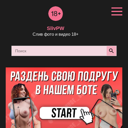
Перейти
к
контенту
SlivPW
Слив фото и видео 18+
Search Button
Search
for: