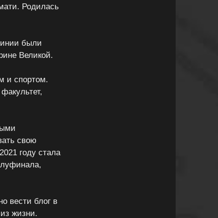
мати. Родилась
линии были
рине Великой.
м и спортом.
 факультет,
ными
вать свою
2021 году стала
олуфинала,
о вести блог в
из жизни.