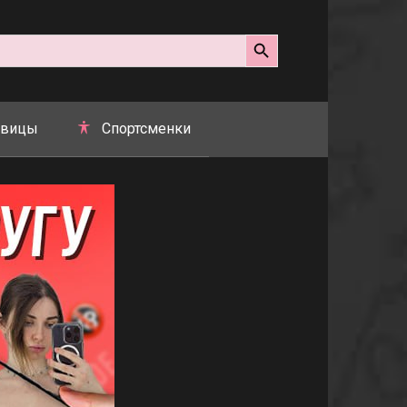
Search Button
вицы
Спортсменки