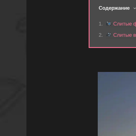
Содержание
Слитые ф
Слитые в