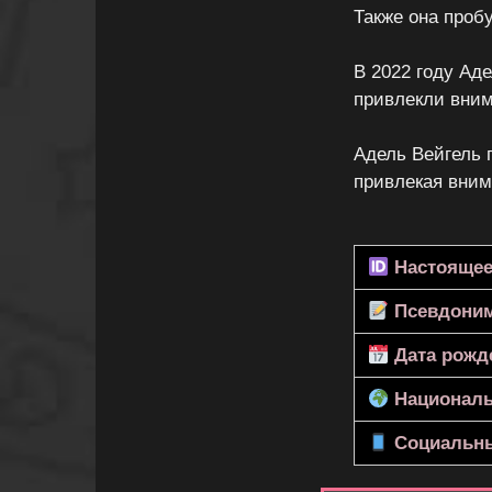
Также она проб
В 2022 году Ад
привлекли вним
Адель Вейгель 
привлекая вним
Настоящее
Псевдони
Дата рожд
Националь
Социальны