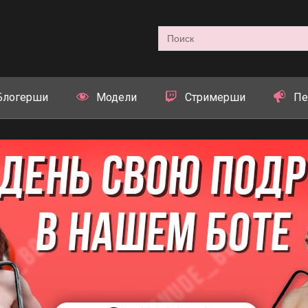
Search
for:
Блогерши
Модели
Стримерши
Пе