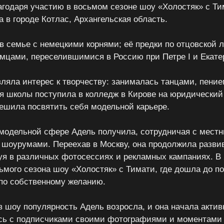
агодаря участию в восьмом сезоне шоу «Холостяк» с Ти
а в городе Котлас, Архангельская область.
в семье с немецкими корнями; её предки по отцовской 
мцами, переселившимися в Россию при Петре I и Екате
вляла интерес к творчеству: занималась танцами, пение
я школы поступила в колледж в Кирове на юридический
решила посвятить себя модельной карьере.
модельной сфере Адель получила, сотрудничая с мест
шоурумами. Переехав в Москву, она продолжила разви
вуя в различных фотосессиях и рекламных кампаниях. В 
ьмого сезона шоу «Холостяк» с Тимати, где дошла до п
 по собственному желанию.
в шоу популярность Адель возросла, и она начала активн
ясь с подписчиками своими фотографиями и моментами 