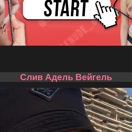
Слив Адель Вейгель