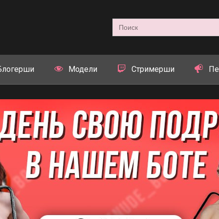
Search
for:
Блогерши
Модели
Стримерши
Пе