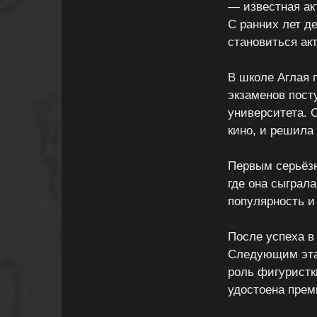
— известная ак
С ранних лет д
становиться ак
В школе Аглая 
экзаменов пост
университета. 
кино, и решила
Первым серьёзн
где она сыграл
популярность и
После успеха в
Следующим этап
роль фигуристк
удостоена прем