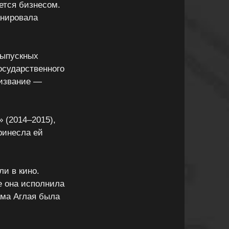
ется бизнесом.
анировала
выпускных
осударственного
ризвание —
 (2014–2015),
ринесла ей
и в кино.
е она исполнила
ама Аглая была