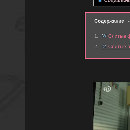
Социальны
Содержание
Слитые ф
Слитые в