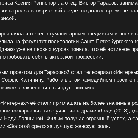
триса Ксения Раппопорт, а отец, Виктор Тарасов, занима
евочка росла в творческой среде, но долгое время не пл
трисой.
проявляла интерес к гуманитарным предметам и после 
упила на факультет политологии Санкт-Петербургского г
Однако уже на первых курсах поняла, что её истинное п
 попробовать себя в актёрской профессии.
ым проектом для Тарасовой стал телесериал «Интерны»
а Софью Калинину. Работа в этом комедийном проекте п
 помогла закрепиться в индустрии кино.
 «Интернах» её стали приглашать на более значимые рол
ом её карьеры стало участие в драме «Лёд» (2018), гд
и Нади Лапшиной. Фильм получил огромный успех, а с
ии «Золотой орёл» за лучшую женскую роль.