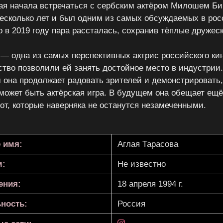
лая начала встречаться с сербским актёром Милошем Би
есколько лет и был одним из самых обсуждаемых в ро
о в 2019 году пара рассталась, сохранив тёплые дружес
 — одна из самых перспективных актрис российского кин
ство позволили ей занять достойное место в индустрии
 она продолжает радовать зрителей и демонстрировать,
может быть актёрская игра. В будущем она обещает ещ
от, которые наверняка не останутся незамеченными.
 имя:
Аглая Тарасова
м:
Не известно
ения:
18 апреля 1994 г.
ность:
Россия