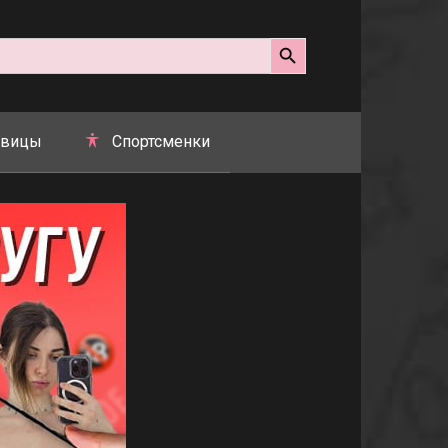
Search Button
вицы
Спортсменки