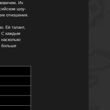
ковичем. Их
ссийском шоу-
кие отношения.
о. Её талант,
. С каждым
 насколько
ё больше