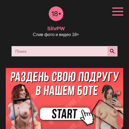
Перейти
к
контенту
SlivPW
Слив фото и видео 18+
Search Button
Search
for: