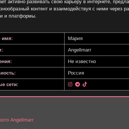
ет активно развивать свою карьеру в интернете, предл
знообразный контент и взаимодействуя с ними через р
ти и платформы.
 имя:
Мария
м:
Angellmarr
ения:
Не известно
ность:
Россия
е сети:
ото Angellmarr