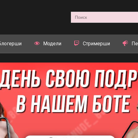
Search
for:
Блогерши
Модели
Стримерши
Пе