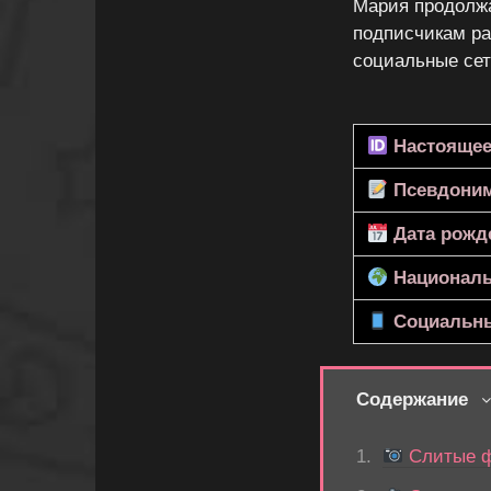
Мария продолжа
подписчикам ра
социальные се
Настоящее
Псевдони
Дата рожд
Националь
Социальны
Содержание
Слитые ф