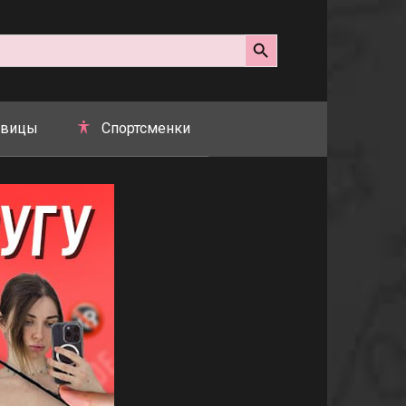
Search Button
вицы
Спортсменки