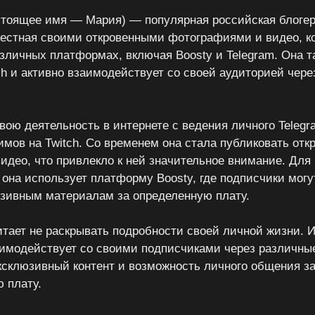
тоящее имя — Мария) — популярная российская блоге
естная своими откровенными фотографиями и видео, к
азличных платформах, включая Boosty и Telegram. Она т
ch и активно взаимодействует со своей аудиторией чер
вою деятельность в интернете с ведения личного Telegr
имов на Twitch. Со временем она стала публиковать отк
идео, что привлекло к ней значительное внимание. Для
а она использует платформу Boosty, где подписчики могу
юзивным материалам за определенную плату.
тает не раскрывать подробности своей личной жизни. И
аимодействует со своими подписчиками через различн
ксклюзивный контент и возможность личного общения з
 плату.