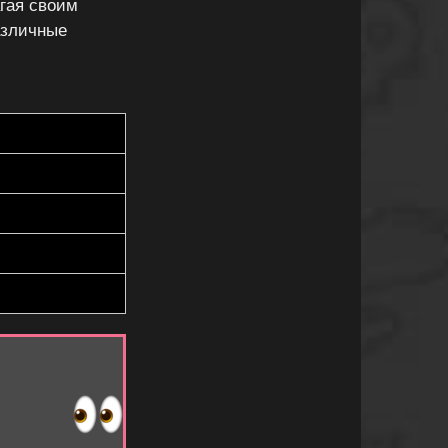
агая своим
азличные