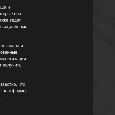
рша и
оторые она
акже ведет
ез социальные
am-канала и
ровенные
 монетизации
т получить
звестно, что
ые платформы,
а