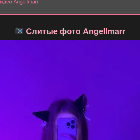
идео Angellmarr
Слитые фото Angellmarr