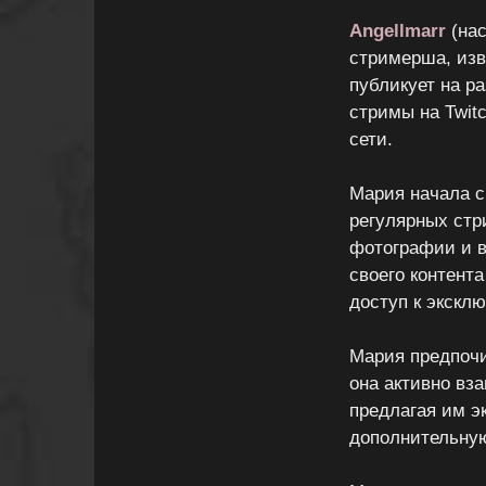
Angellmarr
(нас
стримерша, изв
публикует на р
стримы на Twit
сети.
Мария начала с
регулярных стр
фотографии и в
своего контент
доступ к экскл
Мария предпочи
она активно вз
предлагая им э
дополнительную