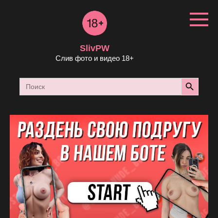
Перейти
к
контенту
SlivPW
Слив фото и видео 18+
Search Button
Search
for: