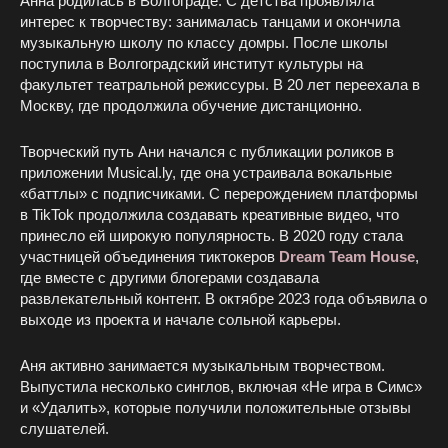
Анна родилась в Волгограде. С детства проявляла
интерес к творчеству: занималась танцами и окончила
музыкальную школу по классу домры. После школы
поступила в Волгоградский институт культуры на
факультет театральной режиссуры. В 20 лет переехала в
Москву, где продолжила обучение дистанционно.
Творческий путь Ани начался с публикации роликов в
приложении Musical.ly, где она устраивала вокальные
«баттлы» с подписчиками. С перерождением платформы
в TikTok продолжила создавать креативные видео, что
принесло ей широкую популярность. В 2020 году стала
участницей объединения тиктокеров
Dream Team House
,
где вместе с другими блогерами создавала
развлекательный контент. В октябре 2023 года объявила о
выходе из проекта и начале сольной карьеры.
Аня активно занимается музыкальным творчеством.
Выпустила несколько синглов, включая «Не игра в Симс»
и «Удалить», которые получили положительные отзывы
слушателей.