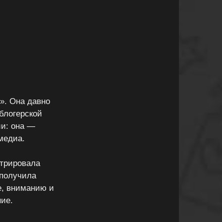
». Она давно
блогерской
ии: она —
медиа.
стрировала
 получила
е, вниманию и
ие.