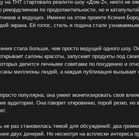
ду на ТНТ стартовало реалити-шоу «Дом-2», никто не ож
ко рекордсменом по продолжительности, но и катапульто
стников и ведущих. Именно на этом проекте Ксения Бор
дой экрана. Её голос, стиль и подача стали узнаваемы
ения стала больше, чем просто ведущей одного шоу. О
открывает салоны красоты, запускает продукты под сво
 которых делится личными советами по похудению и отн
исаны миллионы людей, а каждая публикация вызывает
просто популярна, она умеет монетизировать своё влия
ие аудитории. Она говорит откровенно, порой резко, но 
ят.
ь не раз становилась темой для обсуждений: два громки
ание двух дочерей. Но несмотря на всплески интереса п