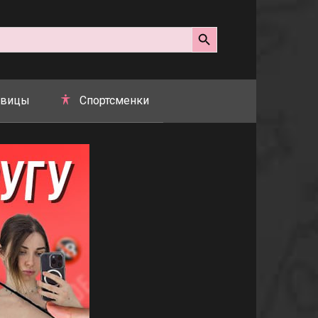
Search Button
вицы
Спортсменки