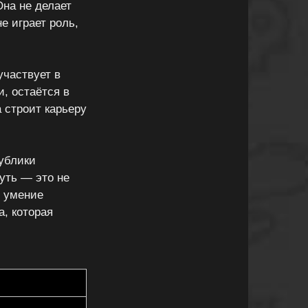
на не делает
е играет роль,
частвует в
и, остаётся в
а строит карьеру
ублики
уть — это не
и умение
, которая