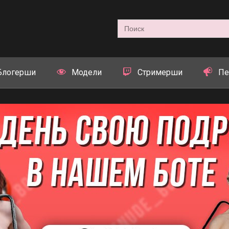
Search
for:
Блогерши
Модели
Стримерши
Пе