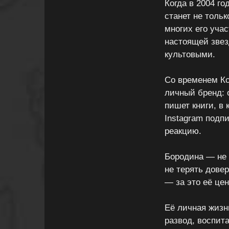
Когда в 2004 го
станет не толь
многих его уча
настоящей звез
культовыми.
Со временем Кс
личный бренд: 
пишет книги, в
Instagram подп
реакцию.
Бородина — не 
не терять довер
— за это её цен
Её личная жизн
развод, воспит