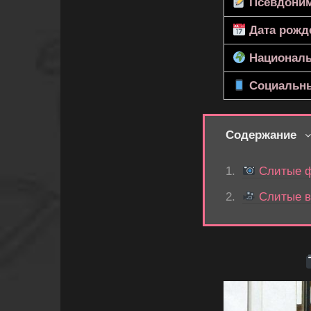
Псевдони
Дата рожд
Националь
Социальны
Содержание
Слитые ф
Слитые в