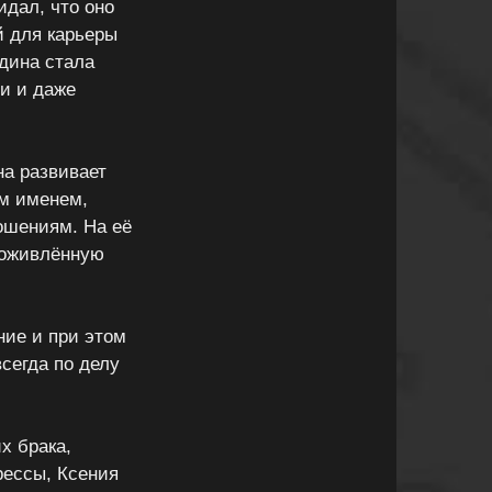
идал, что оно
й для карьеры
одина стала
ми и даже
на развивает
им именем,
ошениям. На её
 оживлённую
ние и при этом
всегда по делу
х брака,
рессы, Ксения