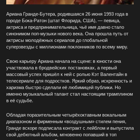
Ариана Гранде-Бутера, родившаяся 26 июня 1993 года в
городе Бока-Ратон (штат Флорида, США), — певица,
актриса и предпринимательница, чьё имя давно стало
синонимом поп-музыки нового века. Она прошла путь от
актрисы молодёжных сериалов до глобальной
суперзвезды с миллионами поклонников по всему миру.
Свою карьеру Ариана начала на сцене: в юности она
участвовала в бродвейских постановках, а первый
массовый успех пришёл к ней с ролью Кэт Валентайн в
телесериале для подростков. Яркий образ, искренность и
харизма быстро сделали её любимицей публики. Но
именно музыкальный талант стал настоящим трамплином
в её судьбе.
Обладая поразительным четырёхоктавным вокальным
диапазоном и фирменным «воздушным» стилем пения,
Гранде вскоре подписала контракт с лейблом и выпустила
свой дебютный альбом, мгновенно попавший в топ