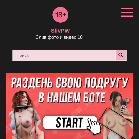
Перейти
к
контенту
SlivPW
Слив фото и видео 18+
Search Button
Search
for: