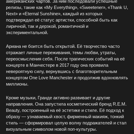
американских чартов. За ним последовали успешные
релизы, такие как «My Everything», «Sweetener», «Thank U,
Next» и «Eternal Sunshine», каждый из которых
подтверждал её статус артистки, способной быть как
лиричной, так и дерзкой, романтичной и
экспериментальной.
Ариана не боится быть открытой. Её творчество часто
отражает личные переживания, темы любви, утраты,
переосмысления себя. После трагических событий на её
концерте в Манчестере в 2017 году она проявила
невероятную силу, вернувшись с благотворительным
концертом One Love Manchester и продолжив вдохновлять
миллионы.
Кроме музыки, Гранде активно развивает и другие
направления. Она запустила косметический бренд R.E.M.
Beauty, построенный на её эстетике и стиле. Её подход к
образу — узнаваемый хвост, фирменный макияж, тонкий
стиль — сформировал целую волну подражателей и стал
визуальным символом новой поп-культуры.