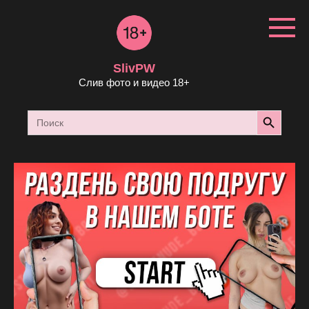
Перейти
к
контенту
SlivPW
Слив фото и видео 18+
Search Button
Search
for: