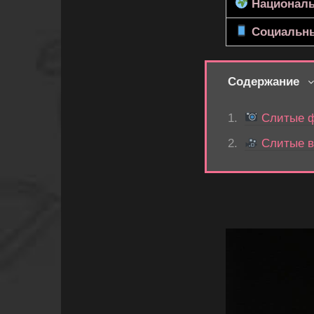
Националь
Социальны
Содержание
Слитые фо
Слитые ви