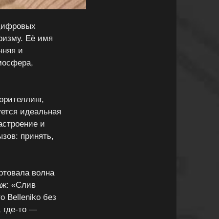
 цифровых
ризму. Её имя
нняя и
мосфера,
орителлинг,
уется идеальная
настроение и
ызов: принять,
ртовала волна
аж: «Слив
 Belleniko без
 где-то —