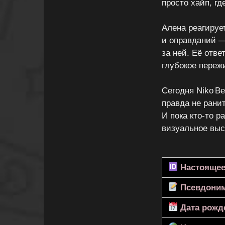
просто хайп, гд
Алена реагирует
и оправданий —
за ней. Её отве
глубокое переж
Сегодня Niko B
правда не ранит
И пока кто-то 
визуальное выс
Настоящее
Псевдони
Дата рожд