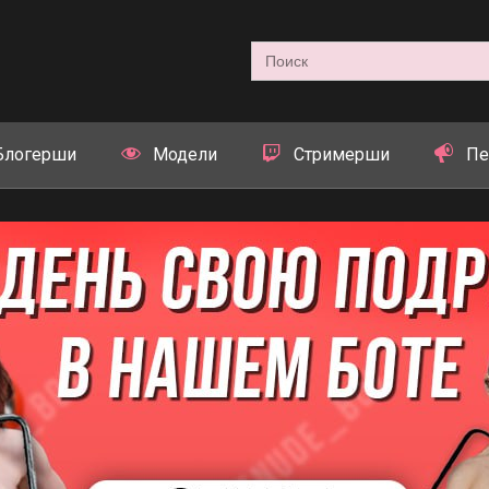
Search
for:
Блогерши
Модели
Стримерши
Пе