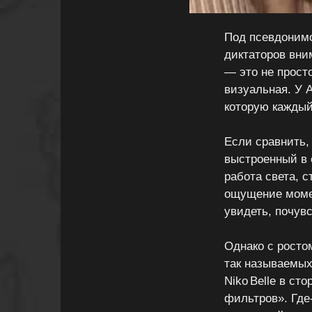
Под псевдонимо
диктаторов вни
— это не просто
визуальная. У 
которую каждый 
Если сравнить,
выстроенный в 
работа света, с
ощущение момен
увидеть, почувс
Однако с росто
так называемых
Niko Belle в ст
фильтров». Где