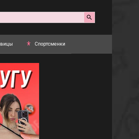
Search Button
вицы
Спортсменки