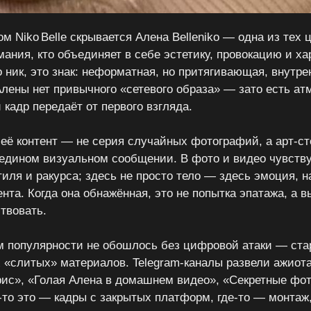
м Niko Belle скрывается Алена Belleniko — одна из тех
мания, кто объединяет в себе эстетику, провокацию и ха
 ник, это знак: неформатная, но притягивающая, внутре
Aлены нет привычного «сетевого образа» — зато есть ат
кадр передаёт от первого взгляда.
 её контент — не серия случайных фотографий, а арт-ст
едином визуальном сообщении. В фото и видео чувств
тиля и ракурса; здесь не просто тело — здесь эмоция, 
та. Когда она обнажённая, это не попытка эпатажа, а в
твовать.
м популярности не обошлось без цифровой атаки — ста
 «слитых» материалов. Telegram-каналы развели ажиот
орис», «Голая Алена в домашнем видео», «Секретные фото
-то это — кадры с закрытых платформ, где-то — монтаж,