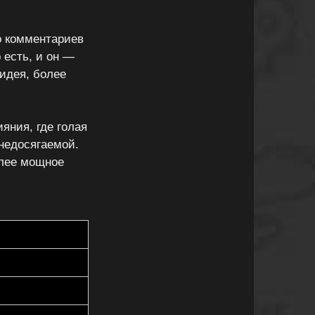
то комментариев
 есть, и он —
 идея, более
яния, где голая
 недосягаемой.
олее мощное