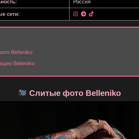
ность:
Россия
е сети:
то Belleniko
део Belleniko
Слитые фото Belleniko