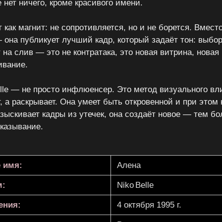
е нет ничего, кроме красивого имени.
 как магнит: не сопротивляется, но и не борется. Вмес
 она публикует лучший кадр, который задаёт тон: выбор
т на слив — это не контратака, это новая витрина, новая
ивание.
elle — не просто инфлюенсер. Это метод визуального вли
, а раскрывает. Она умеет быть откровенной и при этом
разыскивает кадры из утечек, она создаёт новое — тем б
казывание.
 имя:
Алена
м:
Niko Belle
ения:
4 октября 1995 г.