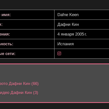
 имя:
Dafne Keen
м:
Дафни Кин
ения:
4 января 2005 г.
ность:
Испания
е сети:
ото Дафни Кин (66)
идео Дафни Кин (3)