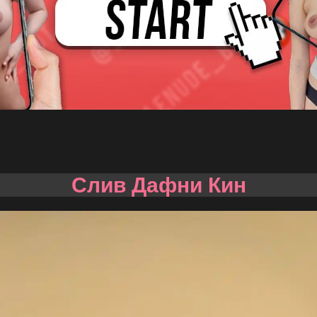
Слив Дафни Кин