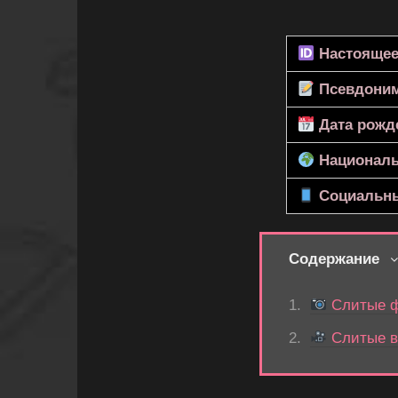
Настоящее
Псевдони
Дата рожд
Националь
Социальны
Содержание
Слитые ф
Слитые в