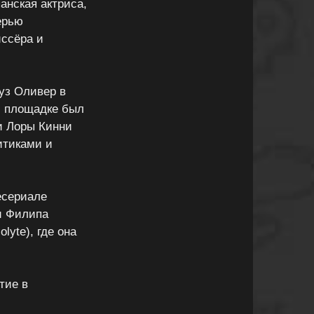
анская актриса,
ерью
иссёра и
уз Оливер в
й площадке был
ли Лоры Кинни
ритиками и
есериале
ии Филипа
lyte), где она
тие в