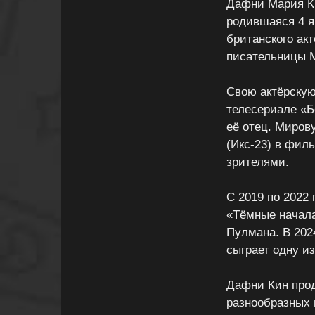
Дафни Мария Ки
родившаяся 4 я
британского ак
писательницы 
Свою актёрскую
телесериале «Б
её отец. Миров
(Икс-23) в филь
зрителями.
С 2019 по 2022
«Тёмные начала
Пулмана. В 2024
сыграет одну и
Дафни Кин прод
разнообразных 