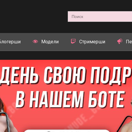
Search
for:
Блогерши
Модели
Стримерши
Пе