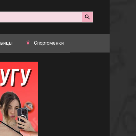
Search Button
вицы
Спортсменки