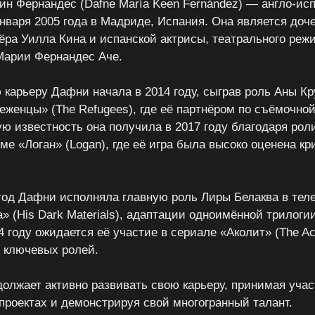
н Фернандес (Dafne María Keen Fernández) — англо-исп
нваря 2005 года в Мадриде, Испания. Она является доч
тёра Уилла Кина и испанской актрисы, театрального реж
Марии Фернандес Аче.
 карьеру Дафни начала в 2014 году, сыграв роль Аны Кр
еженцы» (The Refugees), где её партнёром по съёмочно
ую известность она получила в 2017 году благодаря ро
ме «Логан» (Logan), где её игра была высоко оценена к
 год Дафни исполняла главную роль Лиры Белаква в тел
» (His Dark Materials), адаптации одноимённой трилог
 году ожидается её участие в сериале «Аколит» (The Aco
з ключевых ролей.
олжает активно развивать свою карьеру, принимая учас
проектах и демонстрируя свой многогранный талант.