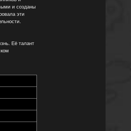
выми и созданы
ровала эти
ельности.
знь. Её талант
ском