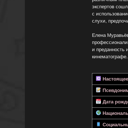
экспертов сошл
с использовани
слухи, предпоч
Елена Муравьёв
профессионализ
и преданность 
кинематографе.
Настоящее
Псевдони
Дата рожд
Националь
Социальны