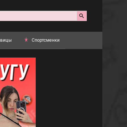
Search Button
вицы
Спортсменки