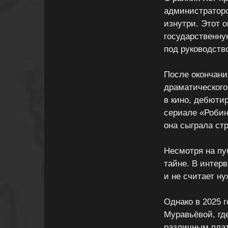
администраторо
изнутри. Этот 
государственну
под руководств
После окончани
драматического
в кино, дебюти
сериале «Робин
она сыграла ст
Несмотря на пу
тайне. В интерв
и не считает н
Однако в 2025 
Муравьёвой, гд
различным плат