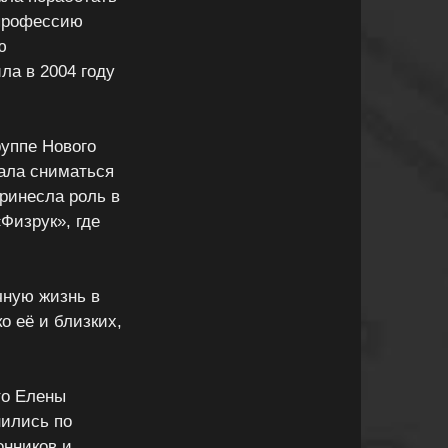
 профессию
ю
ла в 2004 году
руппе Нового
чала сниматься
принесла роль в
Физрук», где
чную жизнь в
о её и близких,
то Елены
нились по
онников и