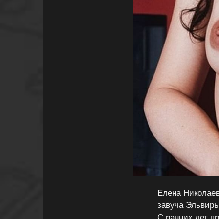
Елена Николаев
завуча Эльвиры
С ранних лет п