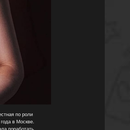
естная по роли
года в Москве.
ала поработать