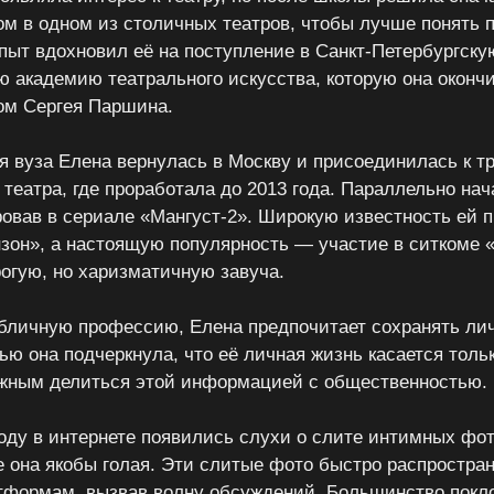
м в одном из столичных театров, чтобы лучше понять
опыт вдохновил её на поступление в Санкт-Петербургску
ю академию театрального искусства, которую она окончи
ом Сергея Паршина.
я вуза Елена вернулась в Москву и присоединилась к т
 театра, где проработала до 2013 года. Параллельно на
ровав в сериале «Мангуст-2». Широкую известность ей 
зон», а настоящую популярность — участие в ситкоме «
рогую, но харизматичную завуча.
бличную профессию, Елена предпочитает сохранять ли
ью она подчеркнула, что её личная жизнь касается тольк
ужным делиться этой информацией с общественностью.
году в интернете появились слухи о слите интимных фо
е она якобы голая. Эти слитые фото быстро распростра
формам, вызвав волну обсуждений. Большинство покл