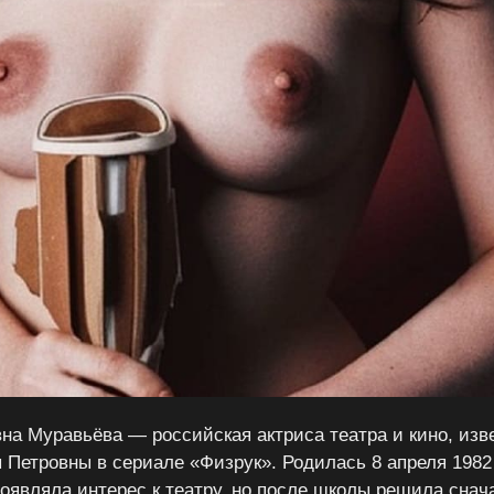
на Муравьёва — российская актриса театра и кино, изв
 Петровны в сериале «Физрук». Родилась 8 апреля 1982 
роявляла интерес к театру, но после школы решила снач