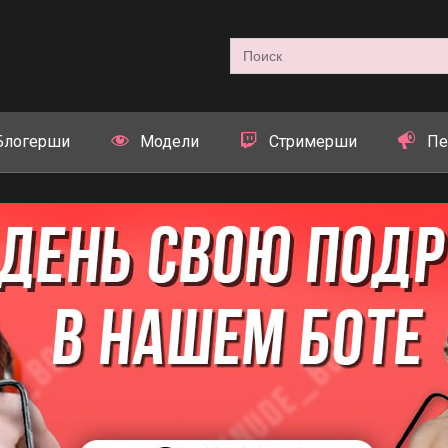
Search
for:
Блогерши
Модели
Стримерши
Пе