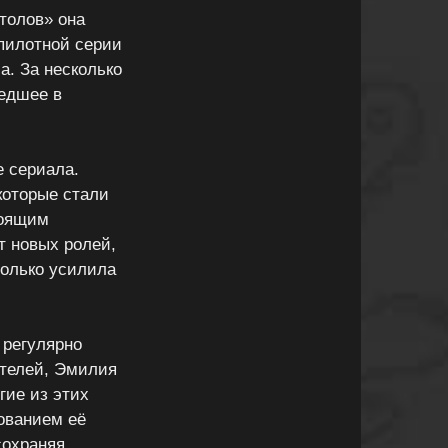
толов» она
пилотной серии
а. За несколько
шедшее в
 сериала.
 которые стали
тоящим
т новых ролей,
только усилила
 регулярно
ателей, Эмилия
гие из этих
ованием её
сохраняя