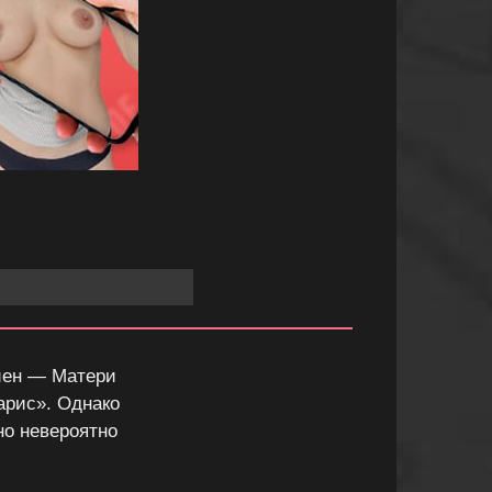
иен — Матери
арис». Однако
но невероятно