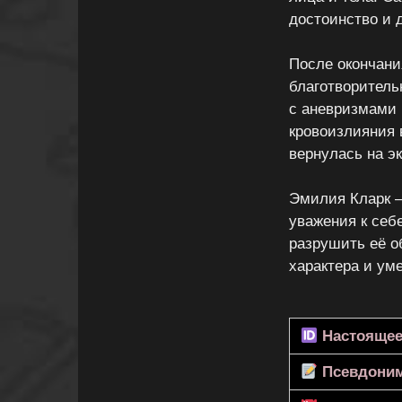
достоинство и 
После окончани
благотворитель
с аневризмами 
кровоизлияния 
вернулась на э
Эмилия Кларк —
уважения к себ
разрушить её о
характера и ум
Настоящее
Псевдони