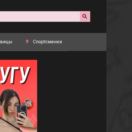
Search Button
вицы
Спортсменки