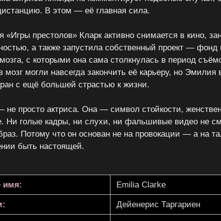
дистанцию. В этом — её главная сила.
я «Игры престолов» Кларк активно снимается в кино, за
ностью, а также запустила собственный проект — фон
мозга, с которыми она сама столкнулась в период съёмо
в мозг могли навсегда закончить её карьеру, но Эмилия
кран с ещё большей страстью к жизни.
 не просто актриса. Она — символ стойкости, женстве
е. Ни голые кадры, ни слухи, ни фальшивые видео не с
браз. Потому что он основан не на провокации — а на та
ении быть настоящей.
 имя:
Emilia Clarke
м:
Дейенерис Таргариен