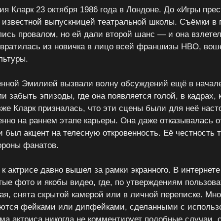
я Кларк 23 октября 1986 года в Лондоне. До «Игры прес
 известной выпускницей театральной школы. Съёмки в 
лись провалом, но ей дали второй шанс — и она взлетел
евратилась из новичка в лицо всей франшизы HBO, во
льтуры.
нной Эмилией вызвали волну обсуждений ещё в начале
и забыть эпизоды, где она появляется голой, в кадрах,
же Кларк призналась, что эти сцены были для неё нас
енно на раннем этапе карьеры. Она даже отказывалась о
и был акцент на телесную откровенность. Её честность 
ороны фанатов.
 к актрисе давно вышел за рамки экранного. В интернете
ые фото и якобы видео, где, по утверждениям пользов
ая, снята скрытой камерой или в личной переписке. Мно
аются фейками или дипфейками, сделанными с использ
ама актриса никогда не комментирует подобные случаи, 