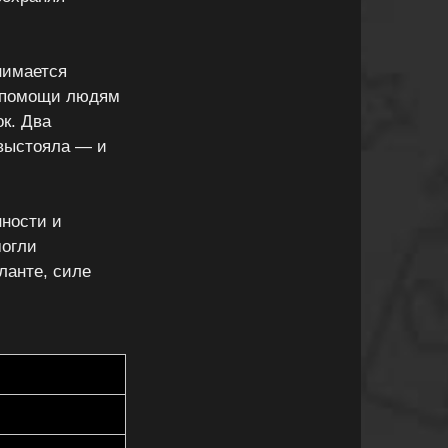
нимается
д помощи людям
к. Два
 выстояла — и
нности и
могли
ланте, силе