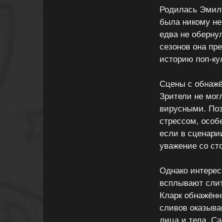
Родилась Эмили
была никому не
едва не оберну
сезонов она пр
историю поп-ку
Сцены с обнажё
Зрители не могл
вирусными. Поз
стрессом, особ
если в сценари
уважение со ст
Однако интерес
всплывают слит
Кларк обнажённ
сливов оказыв
лица и тела. С