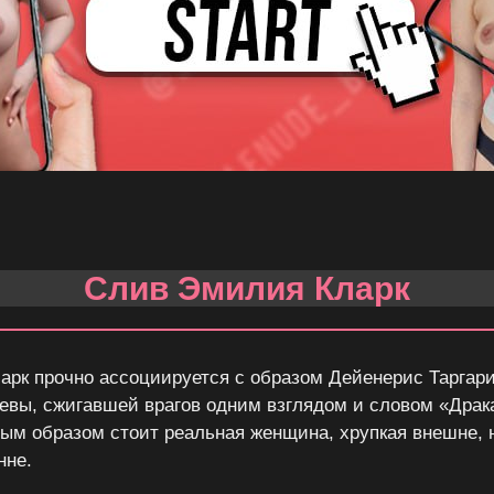
Слив Эмилия Кларк
рк прочно ассоциируется с образом Дейенерис Таргар
левы, сжигавшей врагов одним взглядом и словом «Драк
вым образом стоит реальная женщина, хрупкая внешне, 
нне.