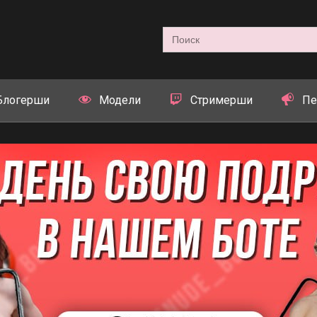
Search
for:
Блогерши
Модели
Стримерши
Пе