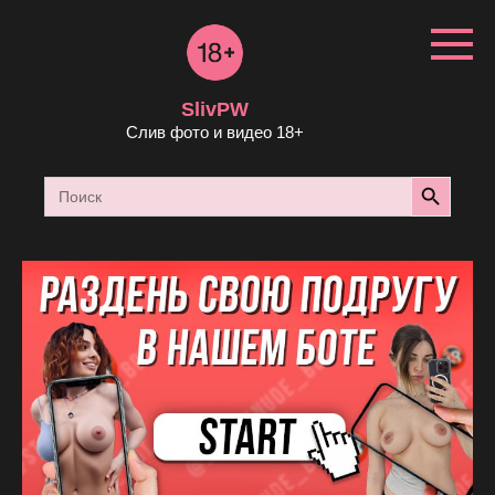
Перейти
к
контенту
SlivPW
Слив фото и видео 18+
Search Button
Search
for: