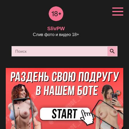
Перейти
к
контенту
SlivPW
Слив фото и видео 18+
Search Button
Search
for: