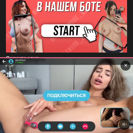
Оцените слив
✕
(
4
оценки, среднее
3.75
из
5
)
Дженна Ортега
Уэнсдэй
Понравилась наш слив? Поделиться с
друзьями: