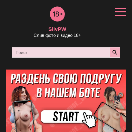
Перейти
к
контенту
SlivPW
Слив фото и видео 18+
Search Button
Search
for: