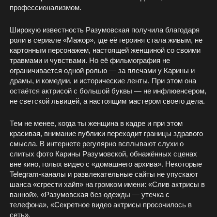
профессионализмом.
Широкую известность Разумовская получила благодаря
роли в сериале «Мажор», где её героиня стала живым, не
картонным персонажем, настоящей женщиной со своими
травмами и чувствами. Но её фильмография не
ограничивается одной ролью — за плечами у Карины и
драмы, и комедии, и исторические ленты. При этом она
остаётся актрисой с большой буквы — не инфлюенсером,
не светской львицей, а настоящим мастером своего дела.
Тем не менее, когда ты женщина в кадре и при этом
красивая, внимание публики переходит границы здравого
смысла. В интернете регулярно всплывают слухи о
слитых фото Карины Разумовской, обнажённых сценах
вне кино, голых видео с «домашнего архива». Некоторые
Telegram-каналы и развлекательные сайты не упускают
шанса «сгрести хайп» на громком имени: «Слив актрисы в
ванной», «Разумовская без одежды — утечка с
телефона», «Секретное видео актрисы просочилось в
сеть».