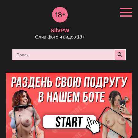
Перейти
к
контенту
SlivPW
Слив фото и видео 18+
Search Button
Search
for: