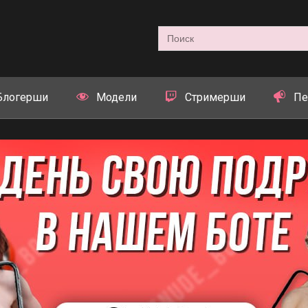
Search
for:
Блогерши
Модели
Стримерши
Пе