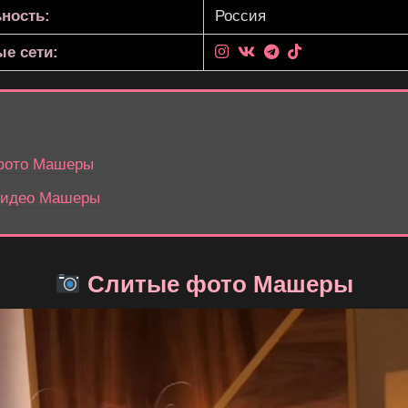
ность:
Россия
е сети:
фото Машеры
видео Машеры
Слитые фото Машеры