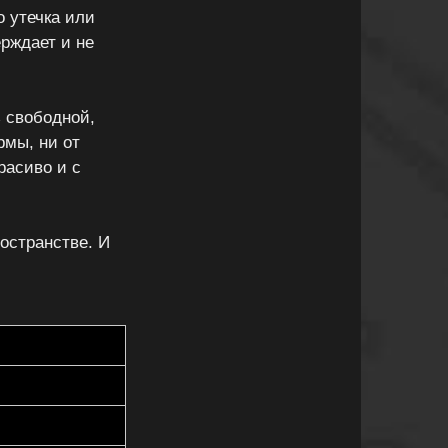
 утечка или
рждает и не
 свободной,
рмы, ни от
расиво и с
остранстве. И