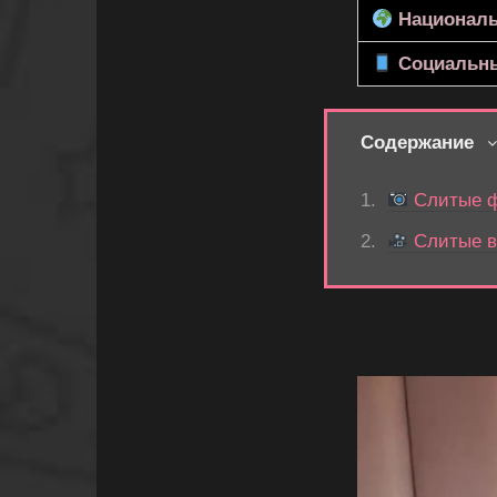
Националь
Социальны
Содержание
Слитые 
Слитые 