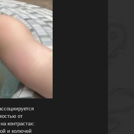
ассоциируется
мостью от
на контрастах:
ой и колючей