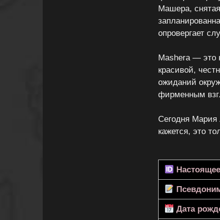
Машера, снятая
запланированна
опровергает сл
Mashera — это 
красивой, честн
ожиданий окруж
фирменным взг
Сегодня Мария 
кажется, это то
Настоящее
Псевдони
Дата рожд