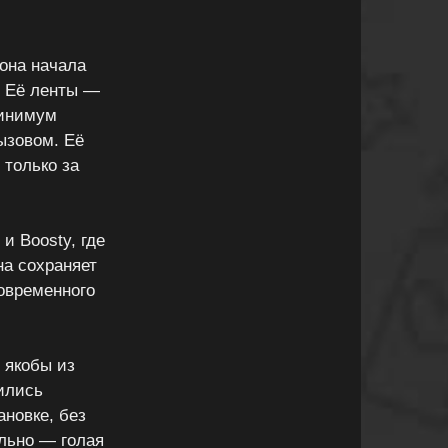
она начала
. Её ленты —
Минимум
ызовом. Её
 только за
и Boosty, где
на сохраняет
современного
 якобы из
ились
ановке, без
льно — голая