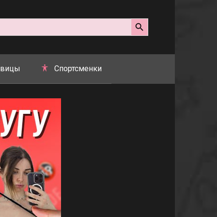
Search Button
вицы
Спортсменки