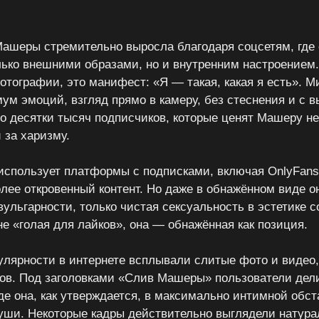
ашеры стремительно выросла благодаря соцсетям, где 
лько внешними образами, но и внутренним настроением
фотографии, это манифест: «Я — такая, какая я есть». 
ум эмоций, взгляд прямо в камеру, без стеснения и с в
о десятки тысяч подписчиков, которые ценят Машеру не
 за харизму.
использует платформы с подписками, включая OnlyFans 
лее откровенный контент. Но даже в обнажённом виде о
вульгарности, только чистая сексуальность в эстетике 
не «голая для лайков», она — обнажённая как позиция.
улярности в интернете всплывали слитые фото и видео,
ов. Под заголовками «Слив Машеры» пользователи дел
де она, как утверждается, в максимально интимной обст
уши. Некоторые кадры действительно выглядели натура