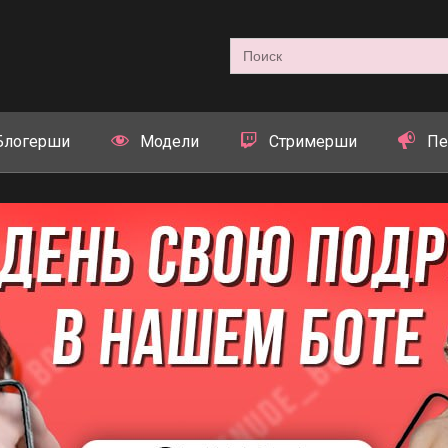
Search
for:
Блогерши
Модели
Стримерши
Пе