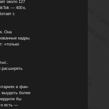
ает около 127
ikTok — 400 к,
ботает с
я. Она
зованные кадры.
: «только
тыс.
ы расширять
нтариях и фан-
и выудить более
твердили бы
то есть —