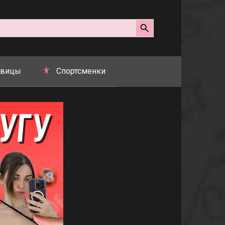
Search Button
вицы
Спортсменки