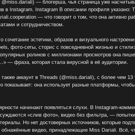
ик @miss.dariali) — блогерша, чья страница уже насчитыв
в в Instagram. Instagram В описании профиля указано: T
ali.cooperation — что говорит о том, что она активно ра
атами и сотрудничеством.
то сочетание эстетики, образов и визуального настроени
els, фото-сеты, сторис с повседневной жизнью и стили
популярных роликов с миллионами просмотров она пишет
…» — фраза, которая стала вирусной в её аудитории.
также аккаунт в Threads (@miss.dariali), с более чем 13 
то показывает: она использует разные платформы, чтоб
ярности начинают появляться слухи. В Instagram-комме
бсуждаются «слив фото», видео без фильтра, — попытк
териалы. Но нет достоверных источников, которые под
 обнажённые видео, принадлежащие Miss Dariali. Всё, ч