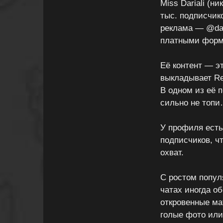
Miss Dariali (н
тыс. подписчико
реклама — @dari
платными форм
Её контент — э
выкладывает Re
В одном из её 
сильно не топи
У профиля есть 
подписчиков, ч
охват.
С ростом попул
чатах иногда о
откровенные ма
голые фото или