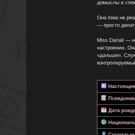
домыслы и спе
Она пока не реа
— просто делать
Miss Dariali — 
настроении. Она
«дальше». Слух
контролируемый
Настоящее
Псевдони
Дата рожд
Националь
Социальны