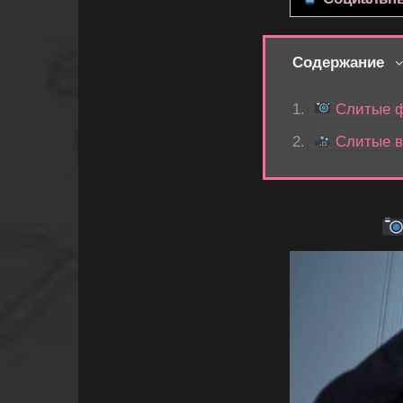
Содержание
Слитые фо
Слитые ви