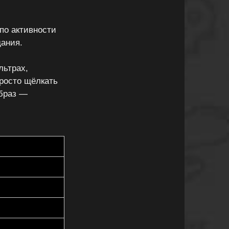
 по активности
дания.
льтрах,
просто щёлкать
образ —