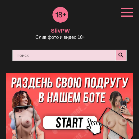
Перейти
к
контенту
SlivPW
Слив фото и видео 18+
Search Button
Search
for: