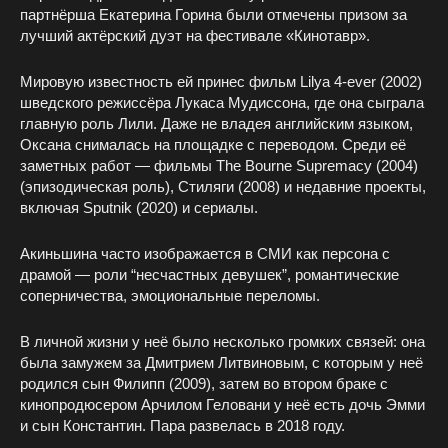
партнёрша Екатерина Горина были отмечены призом за
лучший актёрский дуэт на фестивале «Кинотавр».
Мировую известность ей принес фильм Lilya 4-ever (2002)
шведского режиссёра Лукаса Мудиссона, где она сыграла
главную роль Лили. Даже не владея английским языком,
Оксана снималась на площадке с переводом. Среди её
заметных работ — фильмы The Bourne Supremacy (2004)
(эпизодическая роль), Стиляги (2008) и недавние проекты,
включая Sputnik (2020) и сериалы.
Акиньшина часто изображается в СМИ как персона с
драмой — роли “несчастных девушек”, романтические
соперничества, эмоциональные переломы.
В личной жизни у неё было несколько громких связей: она
была замужем за Дмитрием Литвиновым, с которым у неё
родился сын Филипп (2009), затем во втором браке с
кинопродюсером Арчилом Геловани у неё есть дочь Эмми
и сын Константин. Пара развелась в 2018 году.