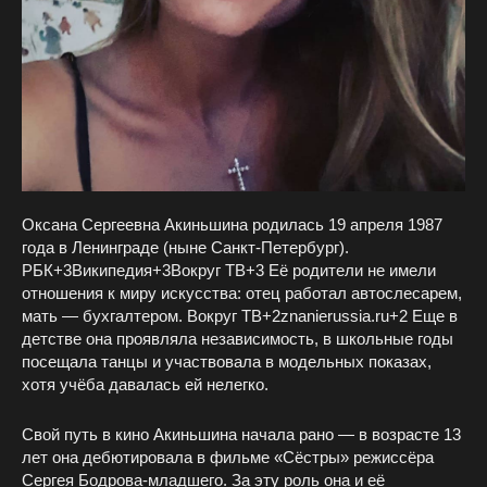
Оксана Сергеевна Акиньшина родилась 19 апреля 1987
года в Ленинграде (ныне Санкт‑Петербург).
РБК+3Википедия+3Вокруг ТВ+3 Её родители не имели
отношения к миру искусства: отец работал автослесарем,
мать — бухгалтером. Вокруг ТВ+2znanierussia.ru+2 Еще в
детстве она проявляла независимость, в школьные годы
посещала танцы и участвовала в модельных показах,
хотя учёба давалась ей нелегко.
Свой путь в кино Акиньшина начала рано — в возрасте 13
лет она дебютировала в фильме «Сёстры» режиссёра
Сергея Бодрова‑младшего. За эту роль она и её