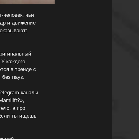
т‑человек, чьи
адр и движение
показывают:
оригинальный
 У каждого
тся в тренде с
 без пауз.
Telegram‑каналы
amilift?»,
ело, а про
 Если ты ищешь