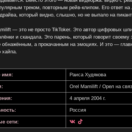
вдывается. Вместо этого — новая видеоржа: видео с реа
пулярным треком, повторным рейв-клипом. Его ответ н
райва, который видно, слышно, но не выпало на пикант
milift — это не просто TikToker. Это автор цифровых шп
олёнки и скандала. Это парень, который говорит своему
 обнажённым, а прокачанным на эмоциях. И это — главн
 хайпа.
 имя:
Раиса Худякова
м:
Orel Mamilift / Орел на свя
ения:
4 апреля 2004 г.
ность:
Россия
е сети: