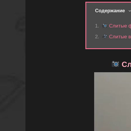
Содержание
Слитые фо
Слитые ви
Сл