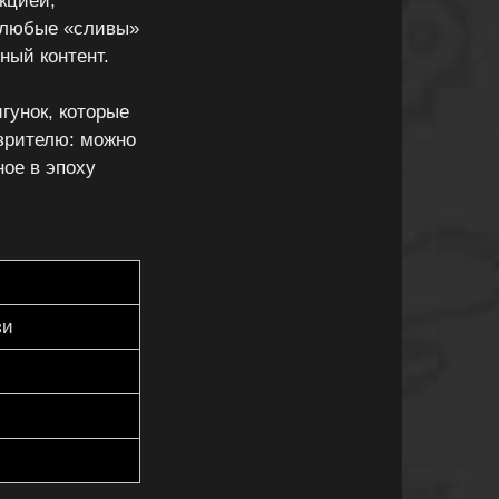
кцией,
а любые «сливы»
ный контент.
игунок, которые
 зрителю: можно
ое в эпоху
зи