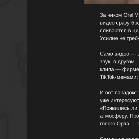
За ником Orel M
видео сразу бро
сливаются в ци
Усилие не треб
Само видео — э
звук, в другом
клипа — фирмен
TikTok‑мемами:
И вот парадокс:
уже интересуютс
«Появились ли г
атмосферу. Про
голого Орла — 