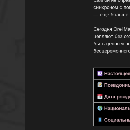
Сам он не опра
синхроном с по
— еще больше д
Сегодня Orel Ma
цепляют без ог
быть ценным не
бесцеремонного
Настоящее
Псевдони
Дата рожд
Националь
Социальны