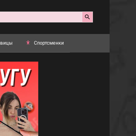
Search Button
вицы
Спортсменки