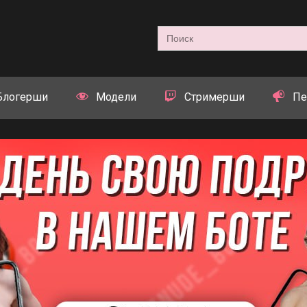
Search
for:
Блогерши
Модели
Стримерши
Пе