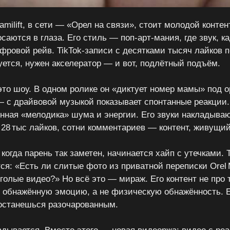
amilift, в сети — «Орел на связи», стоит молодой контен
саются в глаза. Его стиль — поп‑арт‑мания, где звук, к
фровой рейв. TikTok‑записи с десятками тысяч лайков 
уется, нужен акселератор — и вот, подлётный подъём.
то шоу. В одном ролике он «диктует номер мамы» под 
 — с драйвовой музыкой показывает спонтанные реакции.
ная «мелодика» шума и энергии. Его звуки накладываю
 28 тыс лайков, сотни комментариев — контент, живущий
 когда парень так заметен, начинается хайп с утечками. 
я: «Есть ли слитые фото из приватной переписки Orel M
олые видео?» Но всё это — мираж. Его контент не про т
 обнажённую эмоцию, а не физическую обнажённость.
останешься разочарованным.