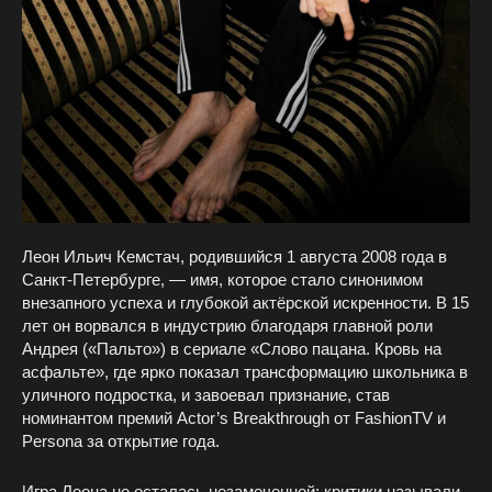
Леон Ильич Кемстач, родившийся 1 августа 2008 года в
Санкт-Петербурге, — имя, которое стало синонимом
внезапного успеха и глубокой актёрской искренности. В 15
лет он ворвался в индустрию благодаря главной роли
Андрея («Пальто») в сериале «Слово пацана. Кровь на
асфальте», где ярко показал трансформацию школьника в
уличного подростка, и завоевал признание, став
номинантом премий Actor’s Breakthrough от FashionTV и
Persona за открытие года.
Игра Леона не осталась незамеченной: критики называли