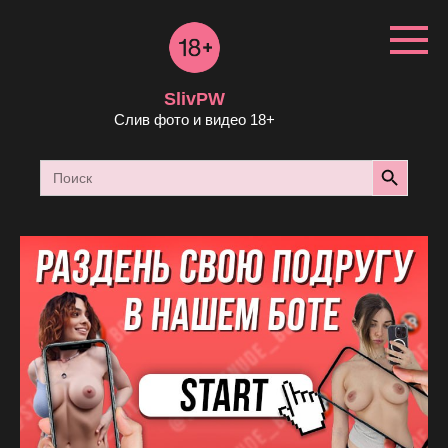
Перейти
к
контенту
SlivPW
Слив фото и видео 18+
Search Button
Search
for: