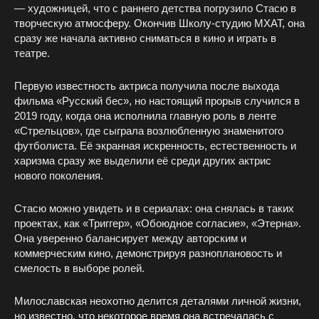
— художницей, что с раннего детства погрузило Стасю в
творческую атмосферу. Окончив Школу-студию МХАТ, она
сразу же начала активно сниматься в кино и играть в
театре.
Первую известность актриса получила после выхода
фильма «Русский бес», но настоящий прорыв случился в
2019 году, когда она исполнила главную роль в ленте
«Стрельцов», где сыграла возлюбленную знаменитого
футболиста. Её экранная искренность, естественность и
харизма сразу же выделили её среди других актрис
нового поколения.
Стасю можно увидеть и в сериалах: она снялась в таких
проектах, как «Триггер», «Обоюдное согласие», «Этерна».
Она уверенно балансирует между авторским и
коммерческим кино, демонстрируя разноплановость и
смелость в выборе ролей.
Милославская неохотно делится деталями личной жизни,
но известно, что некоторое время она встречалась с