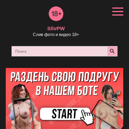
Перейти
к
контенту
SlivPW
Слив фото и видео 18+
Search Button
Search
for: