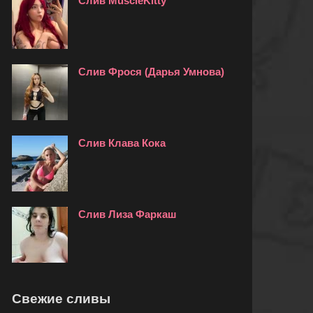
Слив MuscleKitty
Слив Фрося (Дарья Умнова)
Слив Клава Кока
Слив Лиза Фаркаш
Свежие сливы