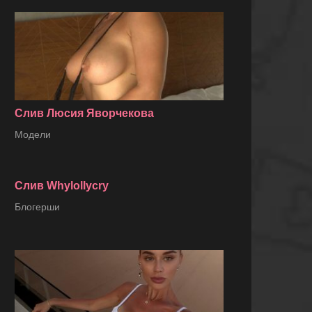
Слив Люсия Яворчекова
Модели
Слив Whylollycry
Блогерши