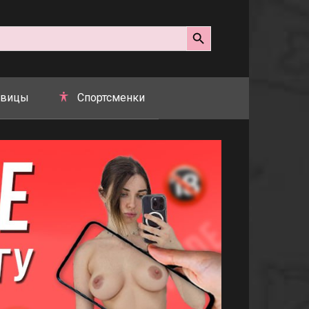
Search Button
вицы
Спортсменки