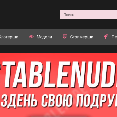
Search
for:
Блогерши
Модели
Стримерши
Пе