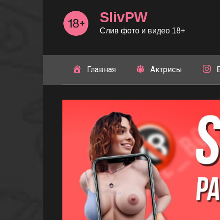
Перейти
SlivPW
к
контенту
Слив фото и видео 18+
Главная
Актрисы