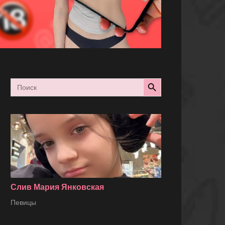
Search Button
Search
for:
Слив Мария Янковская
Певицы